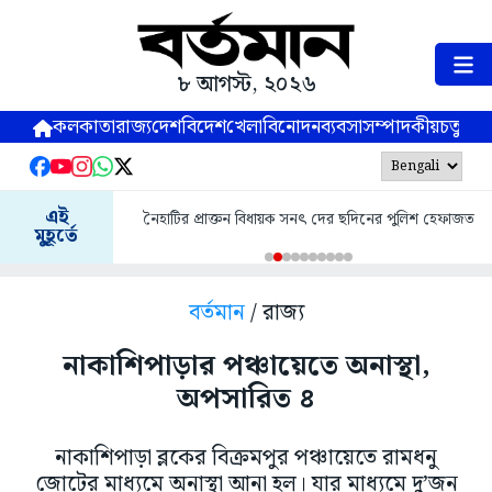
৮ আগস্ট, ২০২৬
কলকাতা
রাজ্য
দেশ
বিদেশ
খেলা
বিনোদন
ব্যবসা
সম্পাদকীয়
চতুষ্পর্ণ
এই
নৈহাটির প্রাক্তন বিধায়ক সনৎ দের ছদিনের পুলিশ হেফাজত
মুহূর্তে
বর্তমান
/ রাজ্য
নাকাশিপাড়ার পঞ্চায়েতে অনাস্থা,
অপসারিত ৪
নাকাশিপাড়া ব্লকের বিক্রমপুর পঞ্চায়েতে রামধনু
জোটের মাধ্যমে অনাস্থা আনা হল। যার মাধ্যমে দু’জন