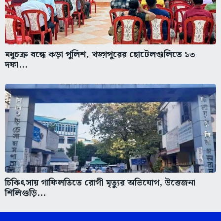
মধুচক্র বন্ধে কড়া পুলিশ, খড়্গপুরের হোটেলগুলিতে ১৩
দফা...
চিকিৎসায় গাফিলতিতে রোগী মৃত্যুর অভিযোগ, উত্তেজনা
শিলিগুড়ি...