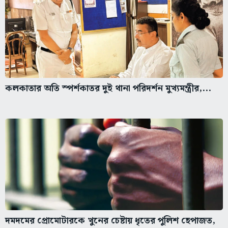
কলকাতার অতি স্পর্শকাতর দুই থানা পরিদর্শন মুখ্যমন্ত্রীর,...
দমদমের প্রোমোটারকে খুনের চেষ্টায় ধৃতের পুলিশ হেপাজত,