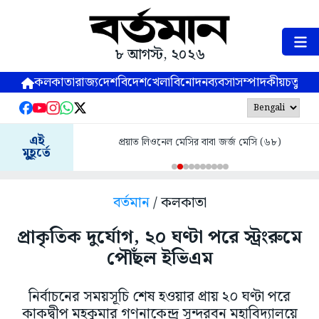
৮ আগস্ট, ২০২৬
কলকাতা
রাজ্য
দেশ
বিদেশ
খেলা
বিনোদন
ব্যবসা
সম্পাদকীয়
চতুষ্পর্ণ
এই
প্রয়াত লিওনেল মেসির বাবা জর্জ মেসি (৬৮)
মুহূর্তে
বর্তমান
/ কলকাতা
প্রাকৃতিক দুর্যোগ, ২০ ঘণ্টা পরে স্ট্রংরুমে
পৌঁছল ইভিএম
নির্বাচনের সময়সূচি শেষ হওয়ার প্রায় ২০ ঘণ্টা পরে
কাকদ্বীপ মহকুমার গণনাকেন্দ্র সুন্দরবন মহাবিদ্যালয়ে