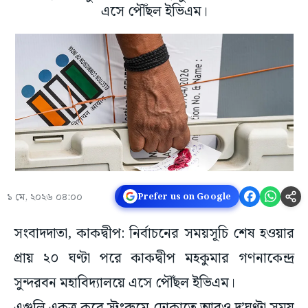
এসে পৌঁছল ইভিএম।
১ মে, ২০২৬ ০৪:০০
Prefer us on Google
সংবাদদাতা, কাকদ্বীপ: নির্বাচনের সময়সূচি শেষ হওয়ার
প্রায় ২০ ঘণ্টা পরে কাকদ্বীপ মহকুমার গণনাকেন্দ্র
সুন্দরবন মহাবিদ্যালয়ে এসে পৌঁছল ইভিএম।