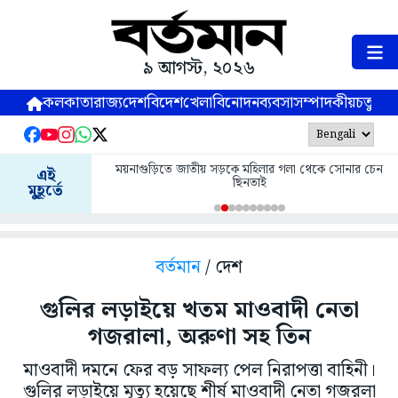
৯ আগস্ট, ২০২৬
কলকাতা
রাজ্য
দেশ
বিদেশ
খেলা
বিনোদন
ব্যবসা
সম্পাদকীয়
চতুষ্পর্ণ
ময়নাগুড়িতে জাতীয় সড়কে মহিলার গলা থেকে সোনার চেন
এই
ছিনতাই
মুহূর্তে
বর্তমান
/ দেশ
গুলির লড়াইয়ে খতম মাওবাদী নেতা
গজরালা, অরুণা সহ তিন
মাওবাদী দমনে ফের বড় সাফল্য পেল নিরাপত্তা বাহিনী।
গুলির লড়াইয়ে মৃত্যু হয়েছে শীর্ষ মাওবাদী নেতা গজরলা