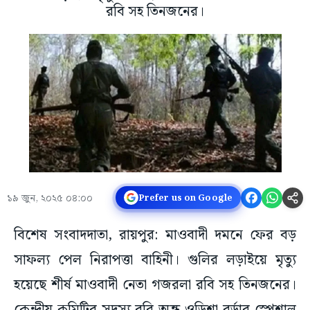
রবি সহ তিনজনের।
১৯ জুন, ২০২৫ ০৪:০০
Prefer us on Google
বিশেষ সংবাদদাতা, রায়পুর: মাওবাদী দমনে ফের বড়
সাফল্য পেল নিরাপত্তা বাহিনী। গুলির লড়াইয়ে মৃত্যু
হয়েছে শীর্ষ মাওবাদী নেতা গজরলা রবি সহ তিনজনের।