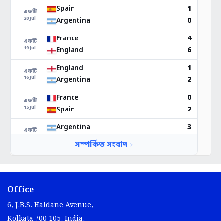
Office
6, J.B.S. Haldane Avenue,
Kolkata 700 105, India.