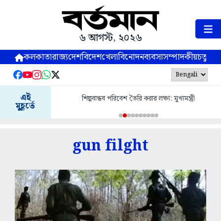
৬ আগস্ট, ২০২৬
কলকাতা
রাজ্য
দেশ
বিদেশ
খেলা
বিনোদন
ব্যবসা
সম্পাদকীয়
চতুষ্পর্ণ
এই
শিল্পবান্ধব পরিবেশ তৈরি করার লক্ষ্য: মুখ্যমন্ত্রী
মুহূর্তে
gun filght