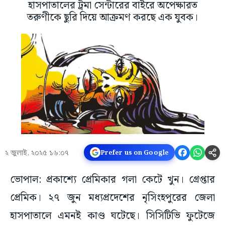
হাসপাতালের ট্রমা সেন্টারের বাইরে অপেক্ষারত
তরুণীকে ছুরি দিয়ে আক্রমণ করছে এক যুবক।
২ জুলাই, ২০২৫ ১৬:০৭
Prefer us on Google
ভোপাল: প্রকাশ্যে প্রেমিকার গলা কেটে খুন। গ্রেপ্তার
প্রেমিক। ২৭ জুন মধ্যপ্রদেশের নৃসিংহপুরের জেলা
হাসপাতালে এমনই কাণ্ড ঘটেছে। সিসিটিভি ফুটেজে