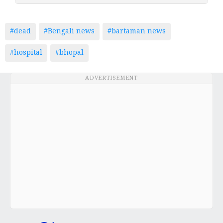
#dead
#Bengali news
#bartaman news
#hospital
#bhopal
ADVERTISEMENT