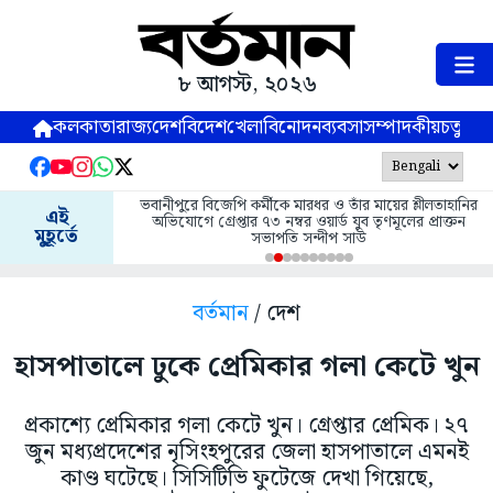
৮ আগস্ট, ২০২৬
কলকাতা
রাজ্য
দেশ
বিদেশ
খেলা
বিনোদন
ব্যবসা
সম্পাদকীয়
চতুষ্পর্ণ
ভবানীপুরে বিজেপি কর্মীকে মারধর ও তাঁর মায়ের শ্লীলতাহানির
এই
অভিযোগে গ্রেপ্তার ৭৩ নম্বর ওয়ার্ড যুব তৃণমূলের প্রাক্তন
মুহূর্তে
সভাপতি সন্দীপ সাউ
বর্তমান
/ দেশ
হাসপাতালে ঢুকে প্রেমিকার গলা কেটে খুন
প্রকাশ্যে প্রেমিকার গলা কেটে খুন। গ্রেপ্তার প্রেমিক। ২৭
জুন মধ্যপ্রদেশের নৃসিংহপুরের জেলা হাসপাতালে এমনই
কাণ্ড ঘটেছে। সিসিটিভি ফুটেজে দেখা গিয়েছে,