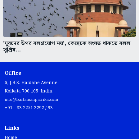
‘যুবদের উপর বলপ্রয়োগ নয়’, কেন্দ্রকে সংযত থাকতে বলল
সুপ্রিম...
Office
6, J.B.S. Haldane Avenue,
Kolkata 700 105, India.
info@bartamanpatrika.com
+91 - 33 2251 3292 / 93
Links
Home