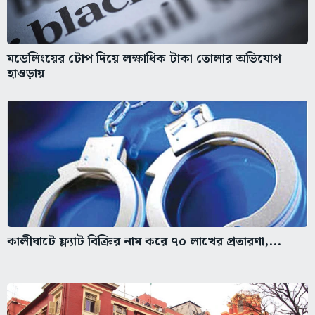
মডেলিংয়ের টোপ দিয়ে লক্ষাধিক টাকা তোলার অভিযোগ
হাওড়ায়
কালীঘাটে ফ্ল্যাট বিক্রির নাম করে ৭০ লাখের প্রতারণা,...