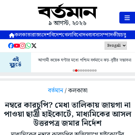
৯ আগস্ট, ২০২৬
কলকাতা
রাজ্য
দেশ
বিদেশ
খেলা
বিনোদন
ব্যবসা
সম্পাদকীয়
চতুষ্পর্ণ
এই
আগামী কয়েক ঘণ্টার মধ্যে পশ্চিম বর্ধমানে ঝড়-বৃষ্টির সম্ভাবনা
মুহূর্তে
বর্তমান
/ কলকাতা
নম্বরে কারচুপি? মেধা তালিকায় জায়গা না
পাওয়া ছাত্রী হাইকোর্টে, মাধ্যমিকের আসল
উত্তরপত্র জমার নির্দেশ
মাধ্যমিকের নম্বরে কারচুপির অভিযোগে হাইকোর্টের