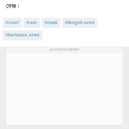
বেঞ্চ।
#court
#case
#exam
#Bengali news
#bartaman news
ADVERTISEMENT