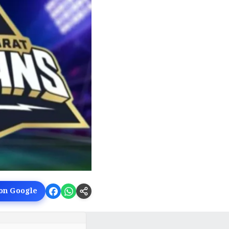
 on Google