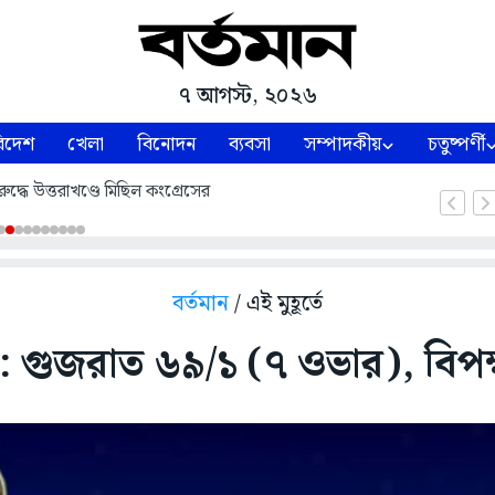
৭ আগস্ট, ২০২৬
িদেশ
খেলা
বিনোদন
ব্যবসা
সম্পাদকীয়
চতুষ্পর্ণী
৩ বেনিফিশিয়ারির অ্যাকাউন্টে দ্বিতীয় কিস্তির টাকা ঢুকবে,
 জেলাশাসক অর্পিতা চৌধুরী
বর্তমান
/ এই মুহূর্তে
গুজরাত ৬৯/১ (৭ ওভার), বিপক