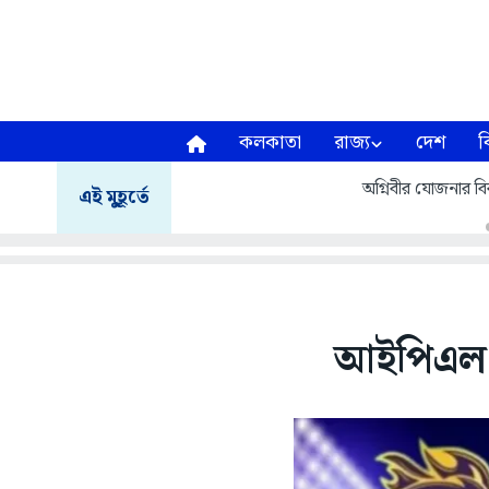
কলকাতা
রাজ্য
দেশ
ব
জলপাইগুড়িতে আবাস যোজনায় আজ ১১ হাজার ৬১
েসের
এই মুহূর্তে
জানালেন
আইপিএল: 