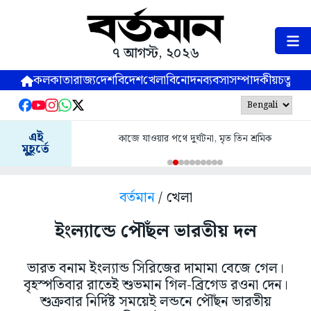
৭ আগস্ট, ২০২৬
কলকাতা
রাজ্য
দেশ
বিদেশ
খেলা
বিনোদন
ব্যবসা
সম্পাদকীয়
চতুষ্পর্ণ
এই
কাজে যাওয়ার পথে দুর্ঘটনা, মৃত তিন শ্রমিক
মুহূর্তে
বর্তমান
/ খেলা
ইংল্যান্ডে পৌঁছল ভারতীয় দল
ভারত বনাম ইংল্যান্ড সিরিজের দামামা বেজে গেল।
বৃহস্পতিবার রাতেই শুভমান গিল-ব্রিগেড রওনা দেন।
শুক্রবার নির্দিষ্ট সময়েই লন্ডনে পৌঁছন ভারতীয়