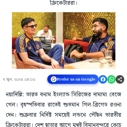
ক্রিকেটাররা।
৭ জুন, ২০২৫ ০৪:০০
Prefer us on Google
নয়াদিল্লি: ভারত বনাম ইংল্যান্ড সিরিজের দামামা বেজে
গেল। বৃহস্পতিবার রাতেই শুভমান গিল-ব্রিগেড রওনা
দেন। শুক্রবার নির্দিষ্ট সময়েই লন্ডনে পৌঁছন ভারতীয়
ক্রিকেটাররা। দেশ ছাড়ার আগে মুম্বই বিমানবন্দরে কোচ