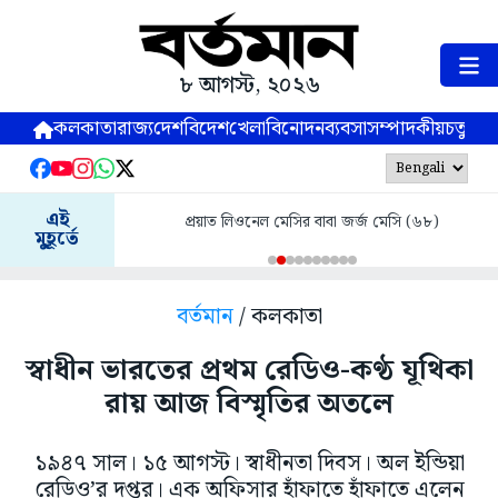
৮ আগস্ট, ২০২৬
কলকাতা
রাজ্য
দেশ
বিদেশ
খেলা
বিনোদন
ব্যবসা
সম্পাদকীয়
চতুষ্পর্ণ
এই
প্রয়াত লিওনেল মেসির বাবা জর্জ মেসি (৬৮)
মুহূর্তে
বর্তমান
/ কলকাতা
স্বাধীন ভারতের প্রথম রেডিও-কণ্ঠ যূথিকা
রায় আজ বিস্মৃতির অতলে
১৯৪৭ সাল। ১৫ আগস্ট। স্বাধীনতা দিবস। অল ইন্ডিয়া
রেডিও’র দপ্তর। এক অফিসার হাঁফাতে হাঁফাতে এলেন