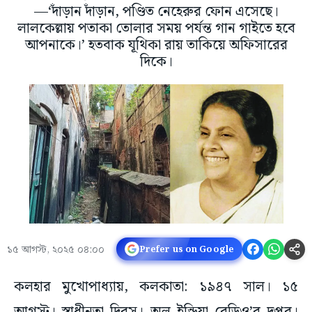
—‘দাঁড়ান দাঁড়ান, পণ্ডিত নেহেরুর ফোন এসেছে।
লালকেল্লায় পতাকা তোলার সময় পর্যন্ত গান গাইতে হবে
আপনাকে।’ হতবাক যূথিকা রায় তাকিয়ে অফিসারের
দিকে।
১৫ আগস্ট, ২০২৫ ০৪:০০
Prefer us on Google
কলহার মুখোপাধ্যায়, কলকাতা: ১৯৪৭ সাল। ১৫