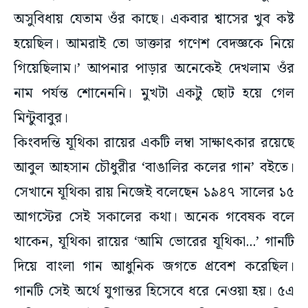
অসুবিধায় যেতাম ওঁর কাছে। একবার শ্বাসের খুব কষ্ট
হয়েছিল। আমরাই তো ডাক্তার গণেশ বেদজ্ঞকে নিয়ে
গিয়েছিলাম।’ আপনার পাড়ার অনেকেই দেখলাম ওঁর
নাম পর্যন্ত শোনেননি। মুখটা একটু ছোট হয়ে গেল
মিন্টুবাবুর।
কিংবদন্তি যূথিকা রায়ের একটি লম্বা সাক্ষাৎকার রয়েছে
আবুল আহসান চৌধুরীর ‘বাঙালির কলের গান’ বইতে।
সেখানে যূথিকা রায় নিজেই বলেছেন ১৯৪৭ সালের ১৫
আগস্টের সেই সকালের কথা। অনেক গবেষক বলে
থাকেন, যূথিকা রায়ের ‘আমি ভোরের যূথিকা...’ গানটি
দিয়ে বাংলা গান আধুনিক জগতে প্রবেশ করেছিল।
গানটি সেই অর্থে যুগান্তর হিসেবে ধরে নেওয়া হয়। ৫এ