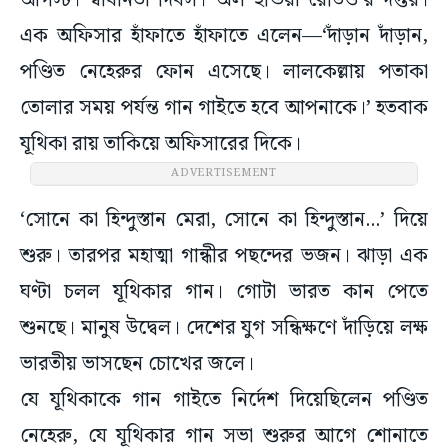
আগস্ট। স্বাধীনতা দিবস। অল ইন্ডিয়া রেডিও’র দপ্তর।
এক অফিসার হাঁফাতে হাঁফাতে এলেন—‘দাঁড়ান দাঁড়ান,
পণ্ডিত নেহেরুর ফোন এসেছে। লালকেল্লায় পতাকা
তোলার সময় পর্যন্ত গান গাইতে হবে আপনাকে।’ হতবাক
যূথিকা রায় তাকিয়ে অফিসারের দিকে।
ADVERTISEMENT
‘সোনে কা হিন্দুস্তান মেরা, সোনে কা হিন্দুস্তান...’ দিয়ে
শুরু। তারপর মহাত্মা গান্ধীর পছন্দের ভজন। ঝাড়া এক
ঘণ্টা চলল যূথিকার গান। গোটা ভারত কান পেতে
শুনছে। মানুষ উদ্বেল। দেশের যুগ সন্ধিক্ষণে দাঁড়িয়ে লক্ষ
ভারতীয় ভাসছেন চোখের জলে।
যে যূথিকাকে গান গাইতে নির্দেশ দিয়েছিলেন পণ্ডিত
নেহেরু, যে যূথিকার গান সভা শুরুর আগে শোনাতে