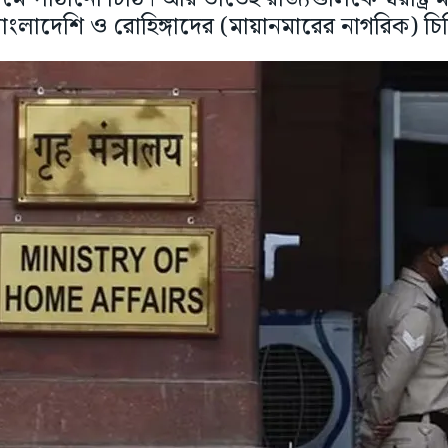
বাংলাদেশি ও রোহিঙ্গাদের (মায়ানমারের নাগরিক) চি