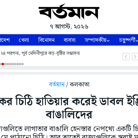
৭ আগস্ট, ২০২৬
িদেশ
খেলা
বিনোদন
ব্যবসা
সম্পাদকীয়
চতুষ্পর্ণী
৪ পরগনা, পূর্ব মেদিনীপুরে ঝড়-বৃষ্টির সম্ভাবনা
বর্তমান
/ কলকাতা
ন্ত্রকের চিঠি হাতিয়ার করেই ডাবল ইঞ
বাঙালিদের
্যগুলিতে লাগাতার বাঙালি হেনস্তার নেপথ্যে একটি চিঠ
ের! ২ মে পাঠানো চিঠি। আর তাতেই রাজ্যগুলিকে স্বরাষ্ট্র