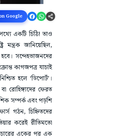
 on Google
েপথ্যে একটি চিঠি! তাও
ট্র মন্ত্রক জানিয়েছিল,
ে হবে। সন্দেহভাজনদের
ক্রান্ত কাগজপত্র যাচাই
শ্চিত হলে ‘ডিপোর্ট’।
 বা রোহিঙ্গাদের ফেরত
েশিক সম্পর্ক এবং পড়শি
োর্স গঠন, চিহ্নিতদের
তিয়ার করেই রীতিমতো
্যাচারের একের পর এক