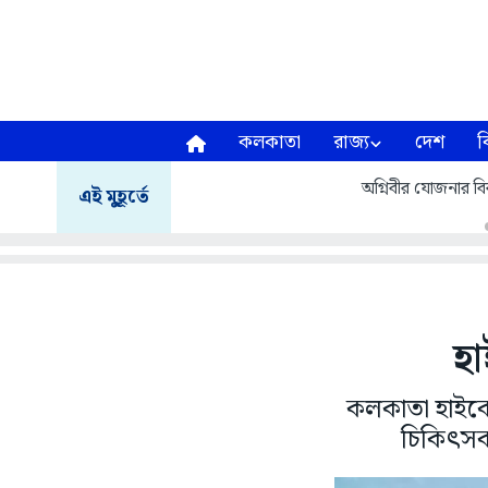
কলকাতা
রাজ্য
দেশ
ব
অগ্নিবীর যোজনার বির
এই মুহূর্তে
হা
কলকাতা হাইকোর
চিকিৎসক