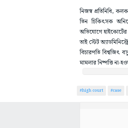
নিজস্ব প্রতিনিধি, কল
তিন চিকিৎসক অনিকে
অভিযোগে হাইকোর্টের 
তাই স্টেট অ্যাডমিনিস্ট
বিচারপতি বিশ্বজিৎ ব
মামলার নিষ্পত্তি না-হ
#high court
#case