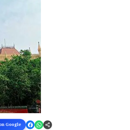
 on Google