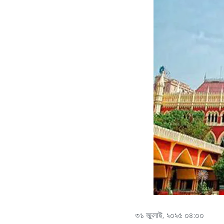
৩১ জুলাই, ২০২৫ ০৪:০০