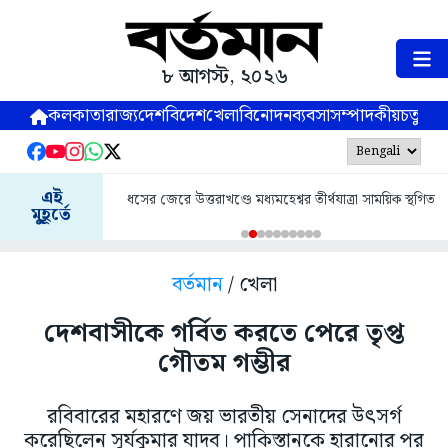
৮ আগস্ট, ২০২৬
কলকাতা
রাজ্য
দেশ
বিদেশ
খেলা
বিনোদন
ব্যবসা
সম্পাদকীয়
চতুষ্পর্ণ
এই
ধসের জেরে উত্তরাখণ্ডে মধ্যমহেশ্বর তীর্থযাত্রা সাময়িক স্থগিত
মুহূর্তে
বর্তমান
/ খেলা
দেশবাসীকে গর্বিত করতে পেরে তৃপ্ত
গৌতম গম্ভীর
রবিবারের মহারণে জয় ভারতীয় সেনাদের উৎসর্গ
করেছিলেন সূর্যকুমার যাদব। পাকিস্তানকে হারানোর পর