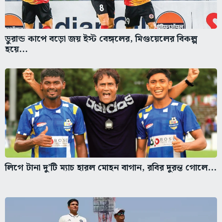
ডুরান্ড কাপে বড়ো জয় ইস্ট বেঙ্গলের, মিগুয়েলের বিকল্প
হয়ে...
লিগে টানা দু’টি ম্যাচ হারল মোহন বাগান, রবির দুরন্ত গোলে...