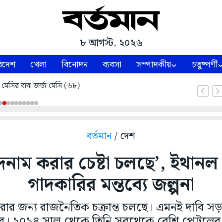
৮ আগস্ট, ২০২৬
িদেশ
খেলা
বিনোদন
ব্যবসা
সম্পাদকীয়
চতুষ্পর্ণী
 মেসির বাবা জর্জ মেসি (৬৮)
বর্তমান
/ দেশ
াম করার চেষ্টা চলছে’, ইথানল দু
গাদকারির মন্তব্যে জল্পনা
র জন্য রাজনৈতিক চক্রান্ত চলছে। এমনই দাবি সড়ক 
র। ২০১৪ সাল থেকে তিনি সবথেকে বেশি পেট্রলের