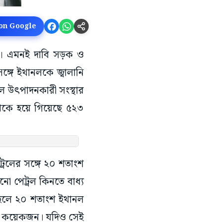
 on Google
লছে। এমনই দাবি সড়ক ও
ঙ্গে ইথানলকে জ্বালানি
নল উৎপাদনকারী সংস্থার
থেকে হয়ে গিয়েছে ৫২৩
ট্রলের সঙ্গে ২০ শতাংশ
া পেট্রল কিনতে বাধ্য
াহলে ২০ শতাংশ ইথানল
েছে কয়েকজন। যদিও সেই