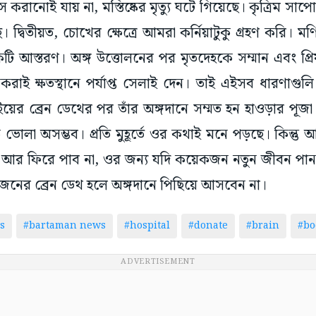
 করানোই যায় না, মস্তিষ্কের মৃত্যু ঘটে গিয়েছে। কৃত্রিম সা
ে। দ্বিতীয়ত, চোখের ক্ষেত্রে আমরা কর্নিয়াটুকু গ্রহণ করি। ম
টি আস্তরণ। অঙ্গ উত্তোলনের পর মৃতদেহকে সম্মান এবং প
রাই ক্ষতস্থানে পর্যাপ্ত সেলাই দেন। তাই এইসব ধারণাগুলি
ের ব্রেন ডেথের পর তাঁর অঙ্গদানে সম্মত হন হাওড়ার পূ
োলা অসম্ভব। প্রতি মুহূর্তে ওর কথাই মনে পড়ছে। কিন্তু
আর ফিরে পাব না, ওর জন্য যদি কয়েকজন নতুন জীবন পান,
িয়জনের ব্রেন ডেথ হলে অঙ্গদানে পিছিয়ে আসবেন না।
s
#bartaman news
#hospital
#donate
#brain
#bo
ADVERTISEMENT