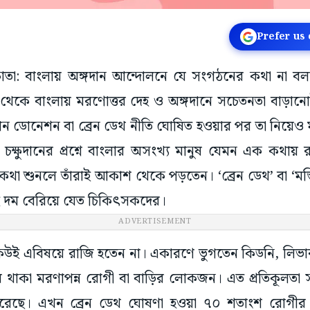
Prefer us
কলকাতা: বাংলায় অঙ্গদান আন্দোলনে যে সংগঠনের কথা না ব
থেকে বাংলায় মরণোত্তর দেহ ও অঙ্গদানে সচেতনতা বাড়ান
গান ডোনেশন বা ব্রেন ডেথ নীতি ঘোষিত হওয়ার পর তা নিয়ে
ু চক্ষুদানের প্রশ্নে বাংলার অসংখ্য মানুষ যেমন এক কথায় 
া শুনলে তাঁরাই আকাশ থেকে পড়তেন। ‘ব্রেন ডেথ’ বা ‘মস্তিষ্
দম বেরিয়ে যেত চিকিৎসকদের।
ADVERTISEMENT
 কেউই এবিষয়ে রাজি হতেন না। একারণে ভুগতেন কিডনি, লিভার বা
থাকা মরণাপন্ন রোগী বা বাড়ির লোকজন। এত প্রতিকূলতা সত্
রেছে। এখন ব্রেন ডেথ ঘোষণা হওয়া ৭০ শতাংশ রোগীর প