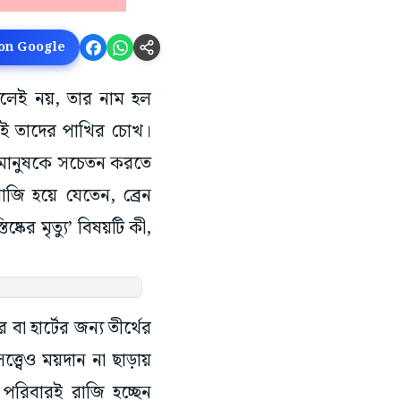
 on Google
ললেই নয়, তার নাম হল
োই তাদের পাখির চোখ।
ও মানুষকে সচেতন করতে
রাজি হয়ে যেতেন, ব্রেন
কের মৃত্যু’ বিষয়টি কী,
 হার্টের জন্য তীর্থের
ত্বেও ময়দান না ছাড়ায়
রিবারই রাজি হচ্ছেন