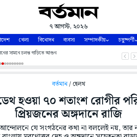
৭ আগস্ট, ২০২৬
িদেশ
খেলা
বিনোদন
ব্যবসা
সম্পাদকীয়
চতুষ্পর্ণী
নের সামনে চলন্ত গাড়িতে আগুন
বর্তমান
/ হেলথ
েন ডেথ হওয়া ৭০ শতাংশ রোগীর প
প্রিয়জনের অঙ্গদানে রাজি
ন আন্দোলনে যে সংগঠনের কথা না বললেই নয়, তার ন
বাংলায় মরণোত্তর দেহ ও অঙ্গদানে সচেতনতা বাড়া