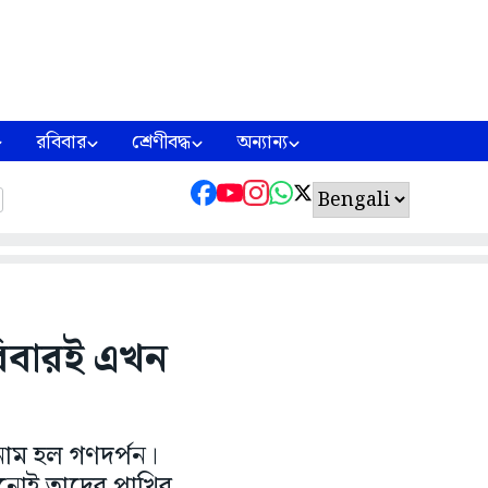
রবিবার
শ্রেণীবদ্ধ
অন্যান্য
রিবারই এখন
াম হল গণদর্পন।
নোই তাদের পাখির