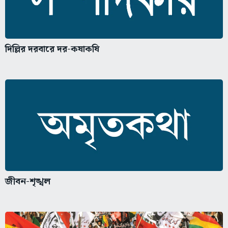
দিল্লির দরবারে দর-কষাকষি
জীবন-শৃঙ্খল