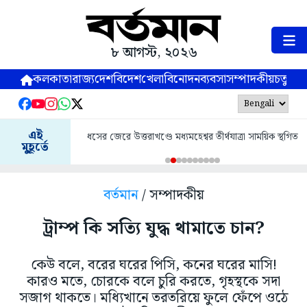
৮ আগস্ট, ২০২৬
কলকাতা
রাজ্য
দেশ
বিদেশ
খেলা
বিনোদন
ব্যবসা
সম্পাদকীয়
চতুষ্পর্ণ
জনগণকে রক্তদানের
এই
ধসের জেরে উত্তরাখণ্ডে মধ্যমহেশ্বর তীর্থযাত্রা সাময়িক স্থগিত
মুহূর্তে
বর্তমান
/ সম্পাদকীয়
ট্রাম্প কি সত্যি যুদ্ধ থামাতে চান?
কেউ বলে, বরের ঘরের পিসি, কনের ঘরের মাসি!
কারও মতে, চোরকে বলে চুরি করতে, গৃহস্থকে সদা
সজাগ থাকতে। মধ্যিখানে তরতরিয়ে ফুলে ফেঁপে ওঠে