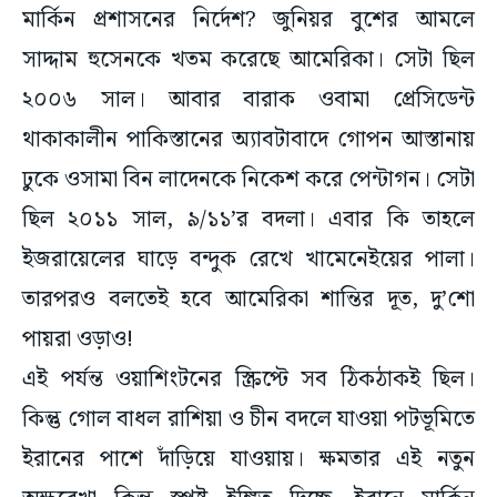
সাদ্দাম হুসেনকে খতম করেছে আমেরিকা। সেটা ছিল
২০০৬ সাল। আবার বারাক ওবামা প্রেসিডেন্ট
থাকাকালীন পাকিস্তানের অ্যাবটাবাদে গোপন আস্তানায়
ঢুকে ওসামা বিন লাদেনকে নিকেশ করে পেন্টাগন। সেটা
ছিল ২০১১ সাল, ৯/১১’র বদলা। এবার কি তাহলে
‌‌ইজরায়েলের ঘাড়ে বন্দুক রেখে খামেনেইয়ের পালা।
তারপরও বলতেই হবে আমেরিকা শান্তির দূত, দু’শো
পায়রা ওড়াও!
এই পর্যন্ত ওয়াশিংটনের স্ক্রিপ্টে সব ঠিকঠাকই ছিল।
কিন্তু গোল বাধল রাশিয়া ও চীন বদলে যাওয়া পটভূমিতে
ইরানের পাশে দাঁড়িয়ে যাওয়ায়। ক্ষমতার এই নতুন
অক্ষরেখা কিন্তু স্পষ্ট ইঙ্গিত দিচ্ছে—ইরানে মার্কিন
আগ্রাসন হলে তা নিমেষে ব্যাপক আকার নেবে। এই