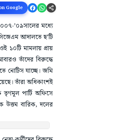
 on Google
ের ২০০৭-’০৯সালের মধ্যে
 এসিজেএম আদালতে ছ’টি
ই ১০টি মামলায় প্রায়
আবারও তাঁদের বিরুদ্ধে
 হতে নোটিস যাচ্ছে। জমি
য়েছে। তাঁরা অধিকাংশই
ক তৃণমূল পার্টি অফিসে
য়ক উত্তম বারিক, দলের
েতা-কর্মীদের বিরুদ্ধে