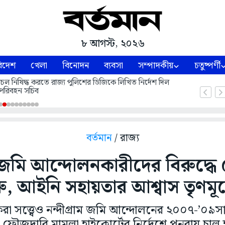
৮ আগস্ট, ২০২৬
িদেশ
খেলা
বিনোদন
ব্যবসা
সম্পাদকীয়
চতুষ্পর্ণী
 চলাচল নিষিদ্ধ করতে রাজ্য পুলিশের ডিজিকে লিখিত নির্দেশ দিল
পরিবহন সচিব
বর্তমান
/ রাজ্য
মে জমি আন্দোলনকারীদের বিরুদ্ধে
রু, আইনি সহায়তার আশ্বাস তৃণমূ
র করা সত্ত্বেও নন্দীগ্রাম জমি আন্দোলনের ২০০৭-’০৯
 ফৌজদারি মামলা হাইকোর্টের নির্দেশে পুনরায় চালু