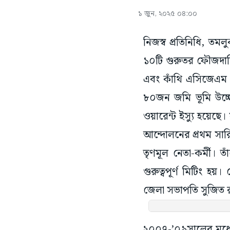
১ জুন, ২০২৫ ০৪:০০
নিজস্ব প্রতিনিধি, তমল
১০টি গুরুতর ফৌজদারি
এবং কাঁথি এসিজেএম 
৮০জন জমি ভূমি উচ্ছেদ
ওয়ারেন্ট ইস্যু হয়েছে।
আন্দোলনের প্রথম সার
তৃণমূল নেতা-কর্মী। ত
গুরুত্বপূর্ণ মিটিং 
জেলা সভাপতি সুজিত রায়
২০০৭-’০৯সালের মধ্যে 