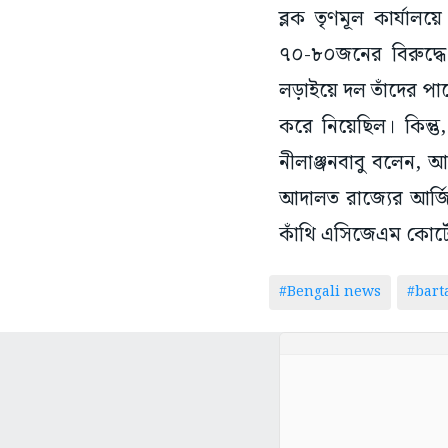
ব্লক তৃণমূল কার্যা
৭০-৮০জনের বিরুদ্ধে
লড়াইয়ে দল তাঁদের পাশ
করে নিয়েছিল। কিন্ত
নীলাঞ্জনবাবু বলেন, আ
আদালত রাজ্যের আর্জি
কাঁথি এসিজেএম কোর্ট
#Bengali news
#bar