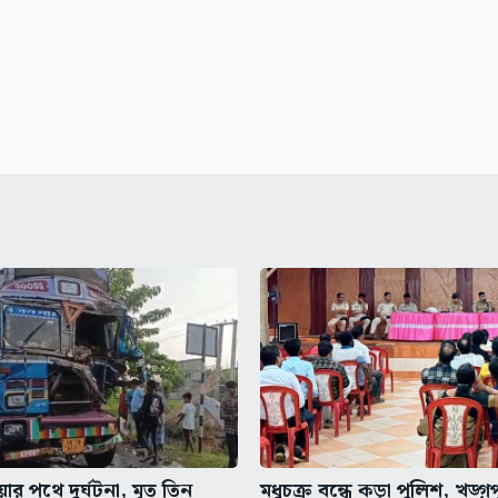
র পথে দুর্ঘটনা, মৃত তিন
মধুচক্র বন্ধে কড়া পুলিশ, খড়্গ