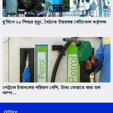
দু’দিনে ১০ শিশুর মৃত্যু, বৈঠকে উত্তরবঙ্গ মেডিকেল কর্তৃপক্ষ
পেট্রলে ইথানলের পরিমাণ বেশি, টাকা ফেরাতে বাধ্য হল
পাম্প...
Office