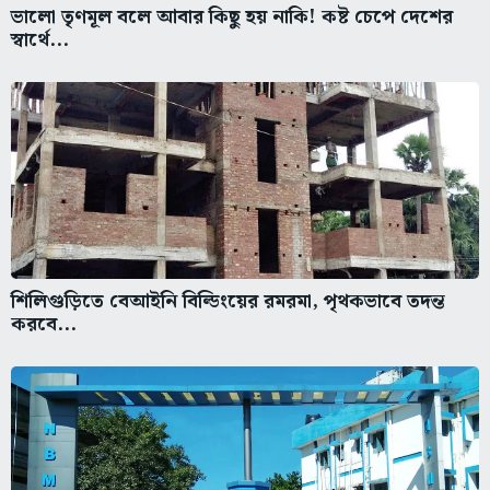
ভালো তৃণমূল বলে আবার কিছু হয় নাকি! কষ্ট চেপে দেশের
স্বার্থে...
শিলিগুড়িতে বেআইনি বিল্ডিংয়ের রমরমা, পৃথকভাবে তদন্ত
করবে...