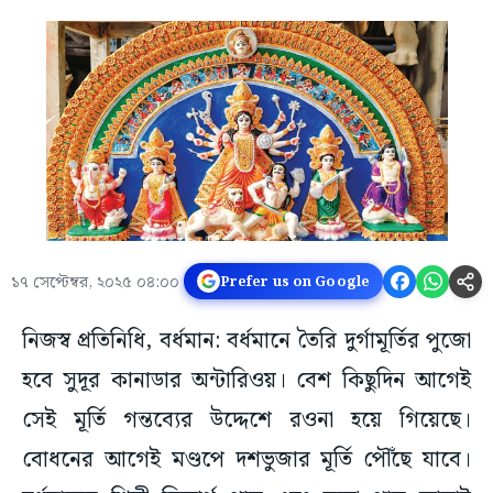
১৭ সেপ্টেম্বর, ২০২৫ ০৪:০০
Prefer us on Google
নিজস্ব প্রতিনিধি, বর্ধমান: বর্ধমানে তৈরি দুর্গামূর্তির পুজো
হবে সুদূর কানাডার অন্টারিওয়। বেশ কিছুদিন আগেই
সেই মূর্তি গন্তব্যের উদ্দেশে রওনা হয়ে গিয়েছে।
বোধনের আগেই মণ্ডপে দশভুজার মূর্তি পৌঁছে যাবে।