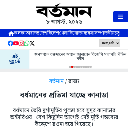
৮ আগস্ট, ২০২৬
কলকাতা
রাজ্য
দেশ
বিদেশ
খেলা
বিনোদন
ব্যবসা
সম্পাদকীয়
চতুষ্পর্ণ
জনগণকে রক্তদানের আহ্বান জানালেন বিজেপি সভাপতি নীতিন
এই
নবীন
মুহূর্তে
বর্তমান
/ রাজ্য
বর্ধমানের প্রতিমা যাচ্ছে কানাডা
বর্ধমানে তৈরি দুর্গামূর্তির পুজো হবে সুদূর কানাডার
অন্টারিওয়। বেশ কিছুদিন আগেই সেই মূর্তি গন্তব্যের
উদ্দেশে রওনা হয়ে গিয়েছে।