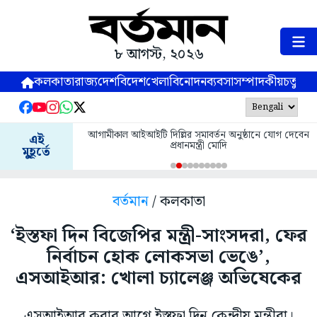
৮ আগস্ট, ২০২৬
কলকাতা
রাজ্য
দেশ
বিদেশ
খেলা
বিনোদন
ব্যবসা
সম্পাদকীয়
চতুষ্পর্ণ
আগামীকাল আইআইটি দিল্লির সমাবর্তন অনুষ্ঠানে যোগ দেবেন
এই
প্রধানমন্ত্রী মোদি
মুহূর্তে
বর্তমান
/ কলকাতা
‘ইস্তফা দিন বিজেপির মন্ত্রী-সাংসদরা, ফের
নির্বাচন হোক লোকসভা ভেঙে’,
এসআইআর: খোলা চ্যালেঞ্জ অভিষেকের
এসআইআর করার আগে ইস্তফা দিন কেন্দ্রীয় মন্ত্রীরা।