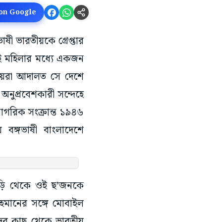
 on Google
াষী ভারতীয়কে গ্রেপ্তার
দুই মহিলার মধ্যে একজন
দায়রা আদালত সে দেশে
অনুপ্রবেশকারী সন্দেহে
নাগরিক সংক্রান্ত ১৯৪৬
বঙ্গভাষী বাংলাদেশে
বাড়ি থেকে ওই ছ’জনকে
হমানের সঙ্গে মোবাইল
দের কাছ থেকে ভারতীয়