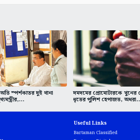
তি স্পর্শকাতর দুই থানা
দমদমের প্রোমোটারকে খুনের চে
্যমন্ত্রীর,...
ধৃতের পুলিশ হেপাজত, অধরা..
Useful Links
Bartaman Classified