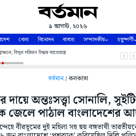
৯ আগস্ট, ২০২৬
িদেশ
খেলা
বিনোদন
ব্যবসা
সম্পাদকীয়
চতুষ্পর্ণী
পাঞ্চলে, বিপুল পরিমান উদ্ধার আগ্নেয়াস্ত্র
বর্তমান
/ কলকাতা
র দায়ে অন্তঃসত্ত্বা সোনালি, সুইট
ে জেলে পাঠাল বাংলাদেশের আ
ন্দেহে বীরভূমের দুই মহিলা সহ ছয় বঙ্গভাষী ভারতীয়ক
৬ জুন বাংলাদেশে ‘পুশব্যাক’ করিয়েছিল দিল্লি পুলি