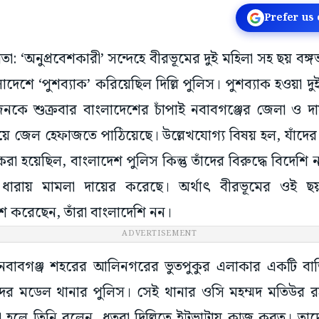
Prefer us
াতা: ‘অনুপ্রবেশকারী’ সন্দেহে বীরভূমের দুই মহিলা সহ ছয় বঙ্গভ
েশে ‘পুশব্যাক’ করিয়েছিল দিল্লি পুলিস। পুশব্যাক হওয়া 
’জনকে শুক্রবার বাংলাদেশের চাঁপাই নবাবগঞ্জের জেলা ও 
ে জেল হেফাজতে পাঠিয়েছে। উল্লেখযোগ্য বিষয় হল, যাঁদের 
া হয়েছিল, বাংলাদেশ পুলিস কিন্তু তাঁদের বিরুদ্ধে বিদেশি 
রায় মামলা দায়ের করেছে। অর্থাৎ বীরভূমের ওই ছয় 
শ করেছেন, তাঁরা বাংলাদেশি নন।
ADVERTISEMENT
ঁপাই নবাবগঞ্জ শহরের আলিনগরের ভুতপুকুর এলাকার একটি 
ীয় সদর মডেল থানার পুলিস। সেই থানার ওসি মহম্মদ মতিউর র
া হলে তিনি বলেন, ধৃতরা দিল্লিতে ইটভাটায় কাজ করত। তা