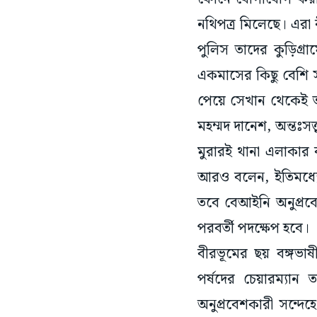
নথিপত্র মিলেছে। এরা 
পুলিস তাদের কুড়িগ্
একমাসের কিছু বেশি স
পেয়ে সেখান থেকেই তা
মহম্মদ দানেশ, অন্তঃসত্
মুরারই থানা এলাকার 
আরও বলেন, ইতিমধ্যে
তবে বেআইনি অনুপ্রব
পরবর্তী পদক্ষেপ হবে।
বীরভূমের ছয় বঙ্গভা
পর্ষদের চেয়ারম্যান
অনুপ্রবেশকারী সন্দে