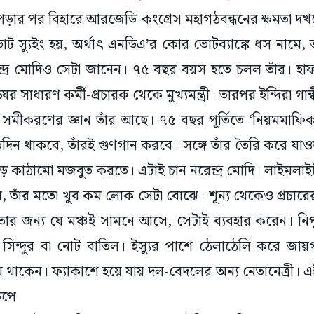
ভোট স্যুইং হয়, অর্থাৎ এনডিএ’র কোর ভোটব্যাঙ্কে ধস নামে
ন্দ্র মোদিও সেটা জানেন। ৭৫ বছর বয়স হতে চলল তাঁর। হাফ
 সাধারণ কর্মী-প্রচারক থেকে মুখ্যমন্ত্রী। তারপর ইন্দিরা গান্
ভোট সমীকরণের জ্ঞান তাঁর আছে। ৭৫ বছর পূর্তিতে ‘নিয়মমাফি
িন থাকবে, তাঁরই গুণগান করবে। সঙ্গে তাঁর তৈরি করে যাওয়া
 কাঠামো মজবুত করতে। এটাই চান নরেন্দ্র মোদি। লাইমলা
 তাঁর মতো খুব কম লোক সেটা বোঝে। শূন্য থেকেও প্রচারে
ার জন্য যে মঞ্চই সামনে আসে, সেটাই ব্যবহার করেন। নিপ
সিন্দুর বা নোট বাতিল। ইস্যুর পাশে ঠেলাঠেলি করে জায়
য় থাকেন। ফ্যাকাশে হয়ে যায় দল-বেদলের অন্য নেতানেত্রী। এই
চেপে
্দেহ নেই। একদিকে সঙ্ঘ আকারে-ইঙ্গিতে বুঝিয়ে চলেছে