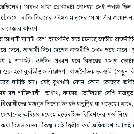
 ঠেকছে। নাকি বিহারের এইসব মানুষের ‘সাথ’ তাঁর প্রয়োজন
ালকেল্লার ভাষণে।
ন্ন আগস্ট মাসটা বেশ ‘হ্যাপেনিং’ হতে চলেছে জাতীয় রাজনীতির
য়ে দেবে, আগামী দিনে দেশের রাজনীতি কোন পথে যাবে। খুব
থমেই ১ আগস্ট। এইদিন প্রকাশ হবে বিহারের খসড়া ভোটা
ুরু হবে বুথভিত্তিক বিশ্লেষণ। রাজনৈতিক দলগুলি (পড়ুন ব
ারের ঘাটতি হল। সেই বুথগুলি কোন কোন কেন্দ্রের অ
োন দল শক্তিশালী। অর্থাৎ, কাদের ভোটব্যাঙ্ক বেশি মজব
 বিরোধীদের মজবুত ভিতের উপরই হাতুড়ির ঘা পড়েছে। মানে
ী, সেখানেই অনিয়ম হয়েছে ইন্টেনসিভ রিভিশনের ফর্ম নিয়ে। 
কথা বিএলওদের। কিন্তু সেই দ্বিতীয় ফর্ম অধিকাংশ লোকই
ভেল অফিসার নিজের ইচ্ছে মতো যাকে খুশি বাদ দিয়েছেন। ত