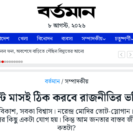
৮ আগস্ট, ২০২৬
িদেশ
খেলা
বিনোদন
ব্যবসা
সম্পাদকীয়
চতুষ্পর্ণী
রে মিলল ফল, অবশেষে বাড়িতে পৌঁছল বিদ্যুতের আলো
বর্তমান
/ সম্পাদকীয়
ট মাসই ঠিক করবে রাজনীতির ভব
াশ, সবকা বিশ্বাস। নরেন্দ্র মোদির ভোট-স্লোগান। 
 কিছু একটা যোগ হয়। কিন্তু আম জনতার বাস্তব জী
কতটা?