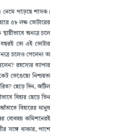
রিকা। নেমে পড়েছে শাসক।
হারে ৫৮ লক্ষ ভোটারের
স্থায়ীভাবে অন্যত্র চলে
 বছরই তো এই ভোটার
ন্যত্র চলেও গেলেন! তা
লেন? রহস্যের ব্যাপার
াকেট ভেঙেছে! নিশ্চয়তা
ন্তরিত? ছেড়ে দিন, জটিল
ীভাবে বিহার ছেড়ে ভিন
ঁতাতে বিহারের মানুষ
ত্তর বোধহয় কমিশনেরই
াসীর সঙ্গে থাকার, পাশে
ল। বিহারে ভোটের আগে