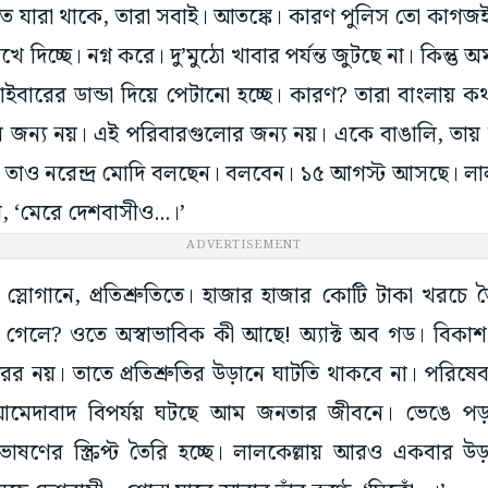
তে যারা থাকে, তারা সবাই। আতঙ্কে। কারণ পুলিস তো কাগজ
 দিচ্ছে। নগ্ন করে। দু’মুঠো খাবার পর্যন্ত জুটছে না। কিন্তু অ
বারের ডান্ডা দিয়ে পেটানো হচ্ছে। কারণ? তারা বাংলায় কথ
র জন্য নয়। এই পরিবারগুলোর জন্য নয়। একে বাঙালি, তায় আব
। তাও নরেন্দ্র মোদি বলছেন। বলবেন। ১৫ আগস্ট আসছে। লা
বর, ‘মেরে দেশবাসীও...।’
স্লোগানে, প্রতিশ্রুতিতে। হাজার হাজার কোটি টাকা খরচে ত
লে গেলে? ওতে অস্বাভাবিক কী আছে! অ্যাক্ট অব গড। বিকাশ
 নয়। তাতে প্রতিশ্রুতির উড়ানে ঘাটতি থাকবে না। পরিষেবা, মূ
আমেদাবাদ বিপর্যয় ঘটছে আম জনতার জীবনে। ভেঙে পড়ছে 
 ভাষণের স্ক্রিপ্ট তৈরি হচ্ছে। লালকেল্লায় আরও একবার উড়ান
ে দেশবাসী... শোনা যাবে আবার তাঁর কণ্ঠে, ‘মিত্রোঁ...।’