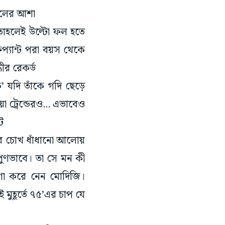
, তাহলেই উল্টো ফল হতে
প্যান্ট পরা বয়স থেকে
ধীর রেকর্ড
ক’ যদি তাঁকে গদি ছেড়ে
 ট্রেন্ডেরও... এভাবেও
ইট
র চোখ ধাঁধানো আলোয়
ুণভাবে। তা সে মন কী
গা করে নেন মোদিজি।
 মুহূর্তে ৭৫’এর চাপ যে
 যে, সময় ঘনিয়ে এল।