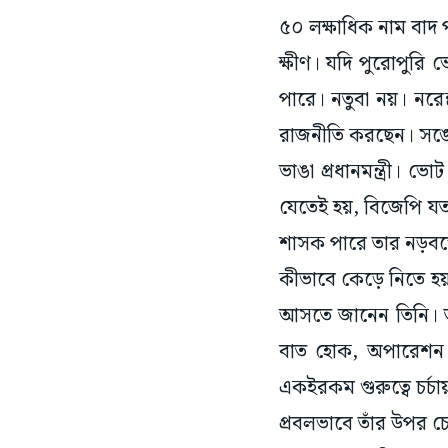
ক্ষীণ। যদি পুরোপুরি 
পারে। নতুবা নয়। নরে
রাজনীতি করছেন। সঙ্ঘের
ভাঙা প্রধানমন্ত্রী। 
যেতেই হয়, বিজেপি যতদ
শাসক পারে তার নড়বড়ে
কীভাবে কেড়ে নিতে হয়,
আসতে জানেন তিনি। ত
বাত হোক, অপারেশন 
একইরকম গুরুত্বে চর্চা
প্রবলভাবে তাঁর উপর 
বসেছে, সে নিয়ে সন