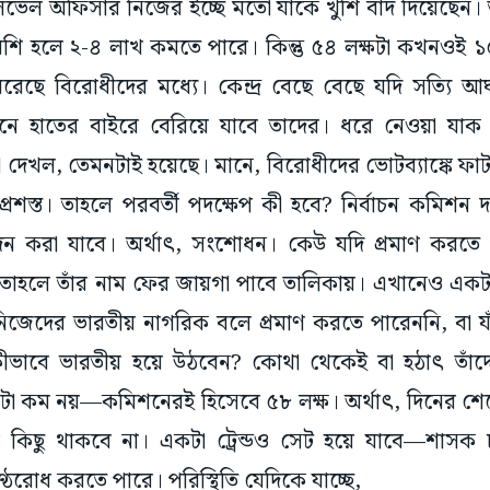
েশি হলে ২-৪ লাখ কমতে পারে। কিন্তু ৫৪ লক্ষটা কখনওই ১০
রেছে বিরোধীদের মধ্যে। কেন্দ্র বেছে বেছে যদি সত্যি
িনে হাতের বাইরে বেরিয়ে যাবে তাদের। ধরে নেওয়া যাক
 দেখল, তেমনটাই হয়েছে। মানে, বিরোধীদের ভোটব্যাঙ্কে ফাট
প্রশস্ত। তাহলে পরবর্তী পদক্ষেপ কী হবে? নির্বাচন কমিশন
আবেদন করা যাবে। অর্থাৎ, সংশোধন। কেউ যদি প্রমাণ করতে
তাহলে তাঁর নাম ফের জায়গা পাবে তালিকায়। এখানেও একটা ম
িজেদের ভারতীয় নাগরিক বলে প্রমাণ করতে পারেননি, বা যাঁ
ীভাবে ভারতীয় হয়ে উঠবেন? কোথা থেকেই বা হঠাৎ তাঁদের
টা কম নয়—কমিশনেরই হিসেবে ৫৮ লক্ষ। অর্থাৎ, দিনের শেষে
 কিছু থাকবে না। একটা ট্রেন্ডও সেট হয়ে যাবে—শাসক চাই
ঠরোধ করতে পারে। পরিস্থিতি যেদিকে যাচ্ছে,
 পড়ার পর বিহারে আরজেডি-কংগ্রেস মহাগঠবন্ধনের ক্ষমতা 