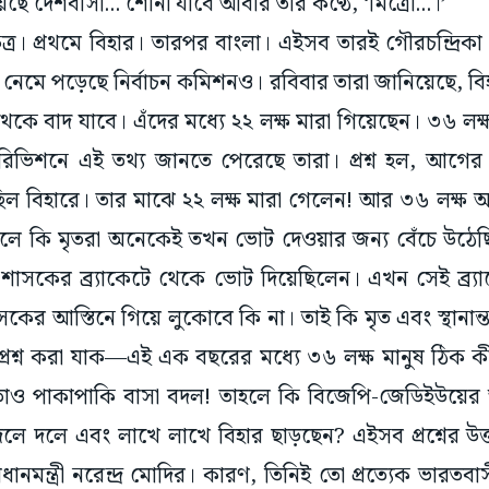
চনী ক্ষেত্র। প্রথমে বিহার। তারপর বাংলা। এইসব তারই গৌরচন্দ্
নেমে পড়েছে নির্বাচন কমিশনও। রবিবার তারা জানিয়েছে, বি
েকে বাদ যাবে। এঁদের মধ্যে ২২ লক্ষ মারা গিয়েছেন। ৩৬ লক্ষ 
 রিভিশনে এই তথ্য জানতে পেরেছে তারা। প্রশ্ন হল, আগের
ছিল বিহারে। তার মাঝে ২২ লক্ষ মারা গেলেন! আর ৩৬ লক্ষ অ
াহলে কি মৃতরা অনেকেই তখন ভোট দেওয়ার জন্য বেঁচে উঠেছি
শাসকের ব্র্যাকেটে থেকে ভোট দিয়েছিলেন। এখন সেই ব্র্য
াসকের আস্তিনে গিয়ে লুকোবে কি না। তাই কি মৃত এবং স্থানা
 প্রশ্ন করা যাক—এই এক বছরের মধ্যে ৩৬ লক্ষ মানুষ ঠিক ক
তাও পাকাপাকি বাসা বদল! তাহলে কি বিজেপি-জেডিইউয়ের আ
া দলে দলে এবং লাখে লাখে বিহার ছাড়ছেন? এইসব প্রশ্নের উ
ধানমন্ত্রী নরেন্দ্র মোদির। কারণ, তিনিই তো প্রত্যেক ভারতব
করেছিলেন। ‘সবকা সাথ’ স্লোগানটা বোধহয় সেই জন্যই ছি