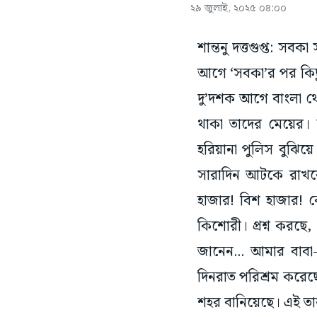
২৯ জুলাই, ২০২৫ ০৪:০০
শান্তনু দত্তগুপ্ত: সবক
আগে ‘সবকা’র পর কিছু
দু’দশক আগে বাংলা থে
থাকা তাদের মেয়ের। 
হরিয়ানা পুলিস বুঝিয়
সারাদিন আটকে রাখব
হাজার! বিশ হাজার! ক
কিশোরী। প্রশ্ন করছে
জানেন... আমার বাবা
দিনরাত পরিশ্রম করেছে
শহর বানিয়েছে। এই তা