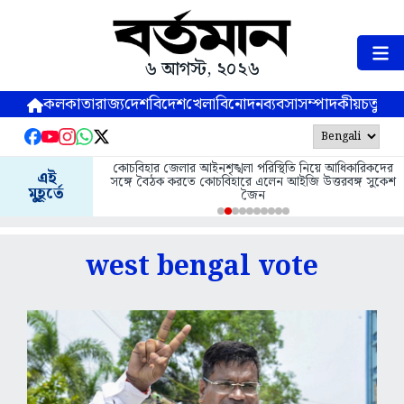
৬ আগস্ট, ২০২৬
কলকাতা
রাজ্য
দেশ
বিদেশ
খেলা
বিনোদন
ব্যবসা
সম্পাদকীয়
চতুষ্পর্ণ
কোচবিহার জেলার আইনশৃঙ্খলা পরিস্থিতি নিয়ে আধিকারিকদের
এই
সঙ্গে বৈঠক করতে কোচবিহারে এলেন আইজি উত্তরবঙ্গ সুকেশ
মুহূর্তে
জৈন
west bengal vote