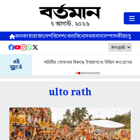
৭ আগস্ট, ২০২৬
কলকাতা
রাজ্য
দেশ
বিদেশ
খেলা
বিনোদন
ব্যবসা
সম্পাদকীয়
চতুষ্পর্ণ
এই
অগ্নিবীর যোজনার বিরুদ্ধে উত্তরাখণ্ডে মিছিল কংগ্রেসের
মুহূর্তে
ulto rath