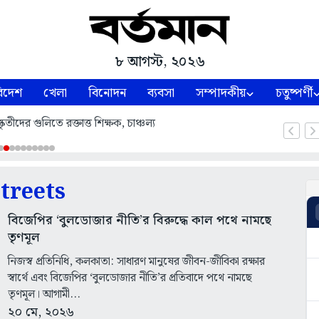
৮ আগস্ট, ২০২৬
িদেশ
খেলা
বিনোদন
ব্যবসা
সম্পাদকীয়
চতুষ্পর্ণী
তীদের গুলিতে রক্তাত্ত শিক্ষক, চাঞ্চল্য
streets
বিজেপির ‘বুলডোজার নীতি’র বিরুদ্ধে কাল পথে নামছে
তৃণমূল
নিজস্ব প্রতিনিধি, কলকাতা: সাধারণ মানুষের জীবন-জীবিকা রক্ষার
স্বার্থে এবং বিজেপির ‘বুলডোজার নীতি’র প্রতিবাদে পথে নামছে
তৃণমূল। আগামী...
২০ মে, ২০২৬