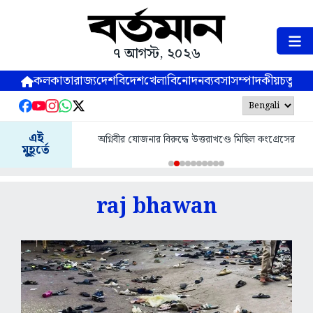
৭ আগস্ট, ২০২৬
কলকাতা
রাজ্য
দেশ
বিদেশ
খেলা
বিনোদন
ব্যবসা
সম্পাদকীয়
চতুষ্পর্ণ
এই
অগ্নিবীর যোজনার বিরুদ্ধে উত্তরাখণ্ডে মিছিল কংগ্রেসের
মুহূর্তে
raj bhawan