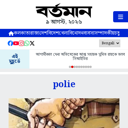
৯ আগস্ট, ২০২৬
কলকাতা
রাজ্য
দেশ
বিদেশ
খেলা
বিনোদন
ব্যবসা
সম্পাদকীয়
চতুষ্পর্ণ
আগামীকাল ফের অভিষেকের আপ্ত সহায়ক সুমিত রায়কে তলব
এই
সিআইডির
মুহূর্তে
polie