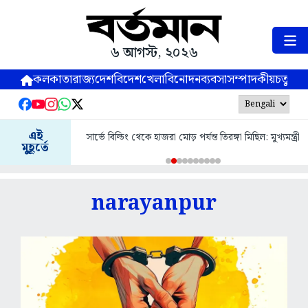
৬ আগস্ট, ২০২৬
কলকাতা
রাজ্য
দেশ
বিদেশ
খেলা
বিনোদন
ব্যবসা
সম্পাদকীয়
চতুষ্পর্ণ
এই
সার্ভে বিল্ডিং থেকে হাজরা মোড় পর্যন্ত তিরঙ্গা মিছিল: মুখ্যমন্ত্রী
মুহূর্তে
narayanpur