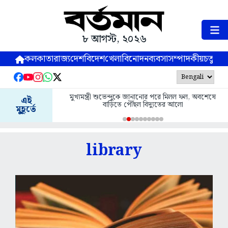
৮ আগস্ট, ২০২৬
কলকাতা
রাজ্য
দেশ
বিদেশ
খেলা
বিনোদন
ব্যবসা
সম্পাদকীয়
চতুষ্পর্ণ
মুখ্যমন্ত্রী শুভেন্দুকে জানানোর পরে মিলল ফল, অবশেষে
এই
বাড়িতে পৌঁছল বিদ্যুতের আলো
মুহূর্তে
library