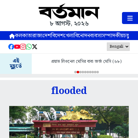
৮ আগস্ট, ২০২৬
কলকাতা
রাজ্য
দেশ
বিদেশ
খেলা
বিনোদন
ব্যবসা
সম্পাদকীয়
চতুষ্পর্ণ
এই
প্রয়াত লিওনেল মেসির বাবা জর্জ মেসি (৬৮)
মুহূর্তে
flooded