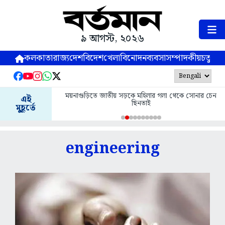
৯ আগস্ট, ২০২৬
কলকাতা
রাজ্য
দেশ
বিদেশ
খেলা
বিনোদন
ব্যবসা
সম্পাদকীয়
চতুষ্পর্ণ
ময়নাগুড়িতে জাতীয় সড়কে মহিলার গলা থেকে সোনার চেন
এই
ছিনতাই
মুহূর্তে
engineering