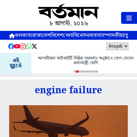
৮ আগস্ট, ২০২৬
কলকাতা
রাজ্য
দেশ
বিদেশ
খেলা
বিনোদন
ব্যবসা
সম্পাদকীয়
চতুষ্পর্ণ
আগামীকাল আইআইটি দিল্লির সমাবর্তন অনুষ্ঠানে যোগ দেবেন
এই
প্রধানমন্ত্রী মোদি
মুহূর্তে
engine failure