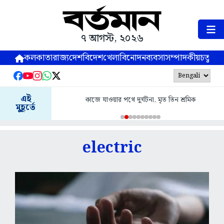
৭ আগস্ট, ২০২৬
কলকাতা
রাজ্য
দেশ
বিদেশ
খেলা
বিনোদন
ব্যবসা
সম্পাদকীয়
চতুষ্পর্ণ
এই
কাজে যাওয়ার পথে দুর্ঘটনা, মৃত তিন শ্রমিক
মুহূর্তে
electric