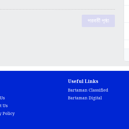
পরবর্তী পৃষ্ঠা
Useful Links
Bartaman Classified
 Us
Bartaman Digital
t Us
y Policy