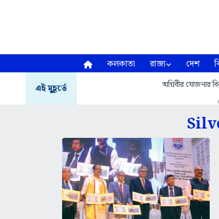
কলকাতা
রাজ্য
দেশ
ব
অগ্নিবীর যোজনার বির
এই মুহূর্তে
Silv