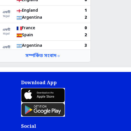
Download App
Social