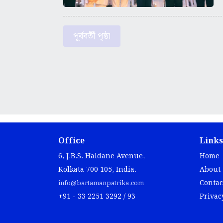
পূর্ববর্তী পৃষ্ঠা
Office
Links
6, J.B.S. Haldane Avenue,
Home
Kolkata 700 105, India.
About
Contac
info@bartamanpatrika.com
+91 - 33 2251 3292 / 93
Privac