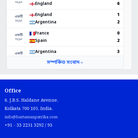
Office
6, J.B.S. Haldane Avenue,
Kolkata 700 105, India.
info@bartamanpatrika.com
+91 - 33 2251 3292 / 93