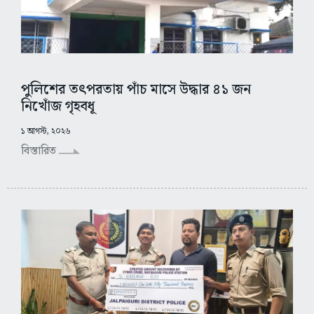
পুলিশের তৎপরতায় পাঁচ মাসে উদ্ধার ৪১ জন
নিখোঁজ গৃহবধূ
১ আগস্ট, ২০২৬
বিস্তারিত