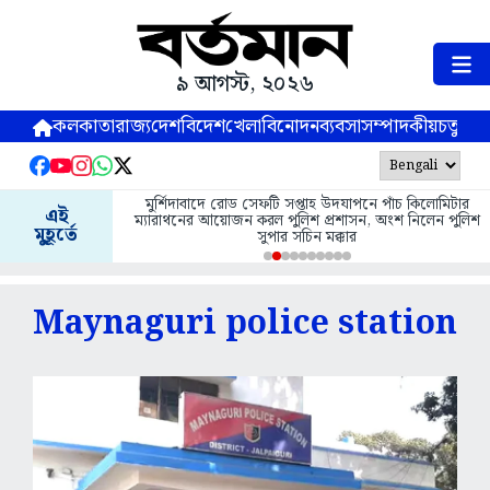
৯ আগস্ট, ২০২৬
কলকাতা
রাজ্য
দেশ
বিদেশ
খেলা
বিনোদন
ব্যবসা
সম্পাদকীয়
চতুষ্পর্ণ
মুর্শিদাবাদে রোড সেফটি সপ্তাহ উদযাপনে পাঁচ কিলোমিটার
এই
ম্যারাথনের আয়োজন করল পুলিশ প্রশাসন, অংশ নিলেন পুলিশ
মুহূর্তে
সুপার সচিন মক্কার
Maynaguri police station