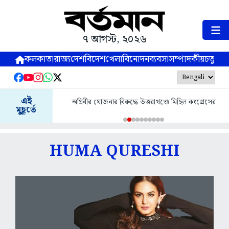
৭ আগস্ট, ২০২৬
কলকাতা
রাজ্য
দেশ
বিদেশ
খেলা
বিনোদন
ব্যবসা
সম্পাদকীয়
চতুষ্পর্ণ
এই
অগ্নিবীর যোজনার বিরুদ্ধে উত্তরাখণ্ডে মিছিল কংগ্রেসের
মুহূর্তে
HUMA QURESHI