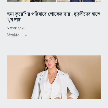
হুমা কুরেশির পরিবারে শোকের ছায়া, দুষ্কৃতীদের হাতে
খুন দাদা
৮ আগস্ট, ২০২৫
বিস্তারিত