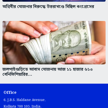
অগ্নিবীর যোজনার বিরুদ্ধে উত্তরাখণ্ডে মিছিল কংগ্রেসের
জলপাইগুড়িতে আবাস যোজনায় আজ ১১ হাজার ৬১৩
বেনিফিশিয়ারির...
Office
6, J.B.S. Haldane Avenue,
Kolkata 700 105, India.