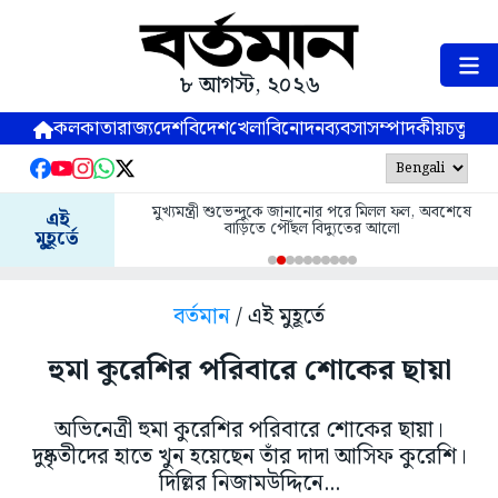
৮ আগস্ট, ২০২৬
কলকাতা
রাজ্য
দেশ
বিদেশ
খেলা
বিনোদন
ব্যবসা
সম্পাদকীয়
চতুষ্পর্ণ
মুখ্যমন্ত্রী শুভেন্দুকে জানানোর পরে মিলল ফল, অবশেষে
এই
বাড়িতে পৌঁছল বিদ্যুতের আলো
মুহূর্তে
বর্তমান
/ এই মুহূর্তে
হুমা কুরেশির পরিবারে শোকের ছায়া
অভিনেত্রী হুমা কুরেশির পরিবারে শোকের ছায়া।
দুষ্কৃতীদের হাতে খুন হয়েছেন তাঁর দাদা আসিফ কুরেশি।
দিল্লির নিজামউদ্দিনে...