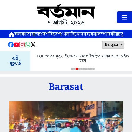
৭ আগস্ট, ২০২৬
কলকাতা
রাজ্য
দেশ
বিদেশ
খেলা
বিনোদন
ব্যবসা
সম্পাদকীয়
চতুষ্পর্ণ
সদ্যোজাতর মৃত্যু, উত্তেজনা জলপাইগুড়ির মাদার অ্যান্ড চাইল্ড
এই
হাবে
মুহূর্তে
Barasat