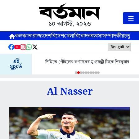
১০ আগস্ট, ২০২৬
কলকাতা
রাজ্য
দেশ
বিদেশ
খেলা
বিনোদন
ব্যবসা
সম্পাদকীয়
চতুষ্পর্ণ
এই
দিল্লিতে পৌঁছলেন কর্ণাটকের মুখ্যমন্ত্রী ডিকে শিবকুমার
মুহূর্তে
Al Nasser