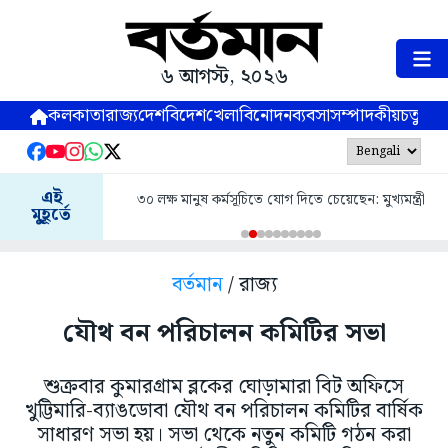
৬ আগস্ট, ২০২৬
কলকাতা
রাজ্য
দেশ
বিদেশ
খেলা
বিনোদন
ব্যবসা
সম্পাদকীয়
চতুষ্পর্ণ
এই
৩০ লক্ষ মানুষ কর্মসূচিতে যোগ দিতে চেয়েছেন: মুখ্যমন্ত্রী
মুহূর্তে
বর্তমান
/ রাজ্য
যৌথ বন পরিচালন কমিটির সভা
শুক্রবার কুমারগ্রাম ব্লকের ঘোড়ামারা বিট অফিসে
খুট্টিমারি-ব্যাঙডোবা যৌথ বন পরিচালন কমিটির বার্ষিক
সাধারণ সভা হয়। সভা থেকে নতুন কমিটি গঠন করা