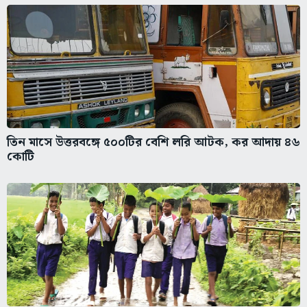
তিন মাসে উত্তরবঙ্গে ৫০০টির বেশি লরি আটক, কর আদায় ৪৬
কোটি