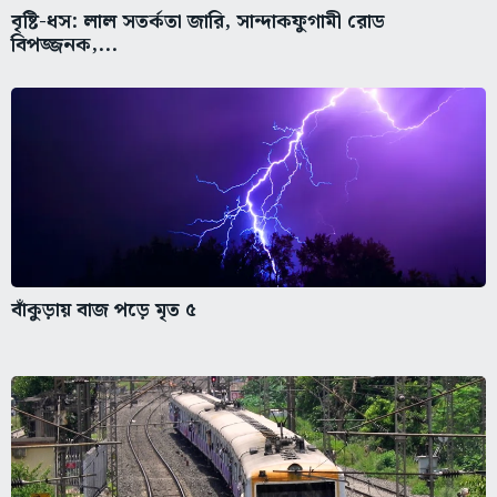
বৃষ্টি-ধস: লাল সতর্কতা জারি, সান্দাকফুগামী রোড
বিপজ্জনক,...
বাঁকুড়ায় বাজ পড়ে মৃত ৫