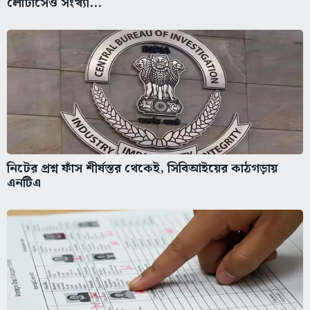
লোটাসেও সংখ্যা...
নিটের প্রশ্ন ফাঁস শীর্ষস্তর থেকেই, সিবিআইয়ের কাঠগড়ায়
এনটিএ