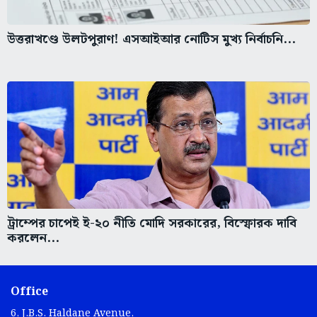
উত্তরাখণ্ডে উলটপুরাণ! এসআইআর নোটিস মুখ্য নির্বাচনি...
ট্রাম্পের চাপেই ই-২০ নীতি মোদি সরকারের, বিস্ফোরক দাবি
করলেন...
Office
6, J.B.S. Haldane Avenue,