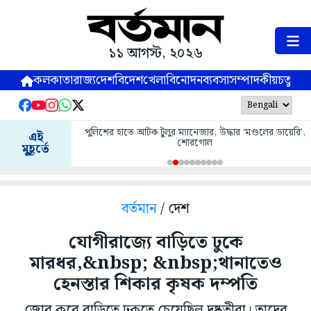
১১ আগস্ট, ২০২৬
কলকাতা
রাজ্য
দেশ
বিদেশ
খেলা
বিনোদন
ব্যবসা
সম্পাদকীয়
চতুষ্পর্ণ
পুলিশের হাতে আটক টুলুর ম্যানেজার, উদ্ধার ‘মণ্ডলের ডায়েরি’,
এই
শোরগোল
মুহূর্তে
বর্তমান
/ দেশ
যোগীরাজ্যে বাড়িতে ঢুকে
মারধর,&nbsp; &nbsp;থানাতেও
হেনস্তার শিকার কৃষক দম্পতি
জোর করে বাড়িতে ঢুকতে চেয়েছিল দুষ্কৃতীরা। তাদের