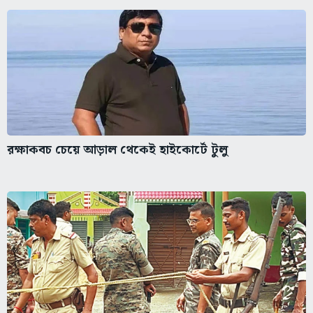
রক্ষাকবচ চেয়ে আড়াল থেকেই হাইকোর্টে টুলু