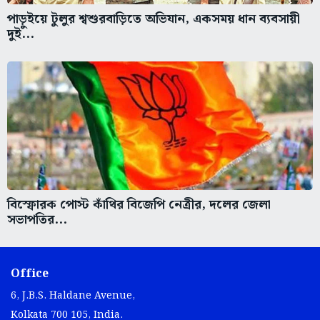
পাড়ুইয়ে টুলুর শ্বশুরবাড়িতে অভিযান, একসময় ধান ব্যবসায়ী
দুই...
বিস্ফোরক পোস্ট কাঁথির বিজেপি নেত্রীর, দলের জেলা
সভাপতির...
Office
6, J.B.S. Haldane Avenue,
Kolkata 700 105, India.