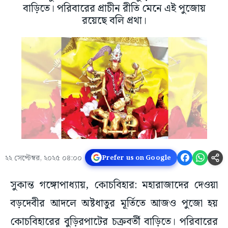
বাড়িতে। পরিবারের প্রাচীন রীতি মেনে এই পুজোয়
রয়েছে বলি প্রথা।
২২ সেপ্টেম্বর, ২০২৫ ০৪:০০
Prefer us on Google
সুকান্ত গঙ্গোপাধ্যায়, কোচবিহার: মহারাজাদের দেওয়া
বড়দেবীর আদলে অষ্টধাতুর মূর্তিতে আজও পুজো হয়
কোচবিহারের বুড়িরপাটের চক্রবর্তী বাড়িতে। পরিবারের