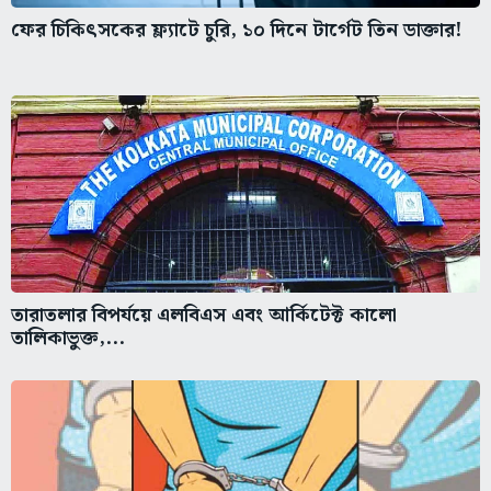
ফের চিকিৎসকের ফ্ল্যাটে চুরি, ১০ দিনে টার্গেট তিন ডাক্তার!
তারাতলার বিপর্যয়ে এলবিএস এবং আর্কিটেক্ট কালো
তালিকাভুক্ত,...