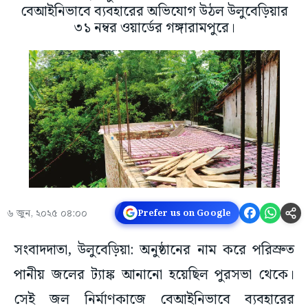
বেআইনিভাবে ব্যবহারের অভিযোগ উঠল উলুবেড়িয়ার
৩১ নম্বর ওয়ার্ডের গঙ্গারামপুরে।
৬ জুন, ২০২৫ ০৪:০০
Prefer us on Google
সংবাদদাতা, উলুবেড়িয়া: অনুষ্ঠানের নাম করে পরিস্রুত
পানীয় জলের ট্যাঙ্ক আনানো হয়েছিল পুরসভা থেকে।
সেই জল নির্মাণকাজে বেআইনিভাবে ব্যবহারের