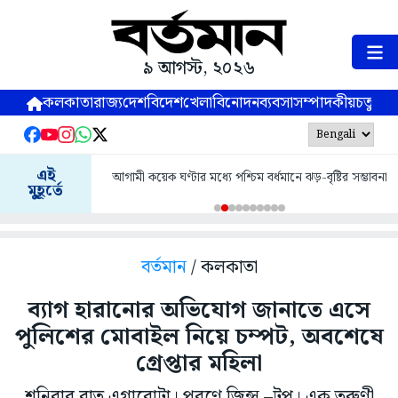
৯ আগস্ট, ২০২৬
কলকাতা
রাজ্য
দেশ
বিদেশ
খেলা
বিনোদন
ব্যবসা
সম্পাদকীয়
চতুষ্পর্ণ
এই
আগামী কয়েক ঘণ্টার মধ্যে পশ্চিম বর্ধমানে ঝড়-বৃষ্টির সম্ভাবনা
মুহূর্তে
বর্তমান
/ কলকাতা
ব্যাগ হারানোর অভিযোগ জানাতে এসে
পুলিশের মোবাইল নিয়ে চম্পট, অবশেষে
গ্রেপ্তার মহিলা
শনিবার রাত এগারোটা। পরণে জিন্স –টপ। এক তরুণী