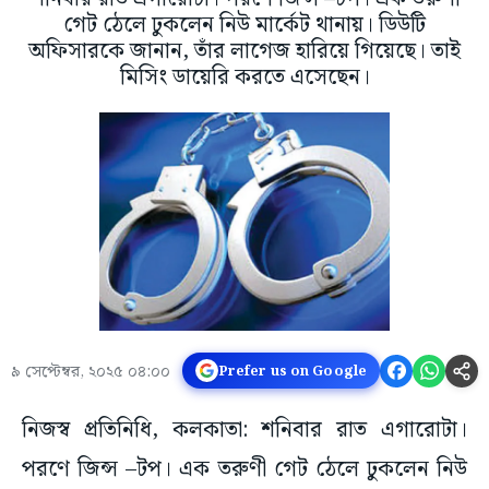
গেট ঠেলে ঢুকলেন নিউ মার্কেট থানায়। ডিউটি
অফিসারকে জানান, তাঁর লাগেজ হারিয়ে গিয়েছে। তাই
মিসিং ডায়েরি করতে এসেছেন।
৯ সেপ্টেম্বর, ২০২৫ ০৪:০০
Prefer us on Google
নিজস্ব প্রতিনিধি, কলকাতা: শনিবার রাত এগারোটা।
পরণে জিন্স –টপ। এক তরুণী গেট ঠেলে ঢুকলেন নিউ