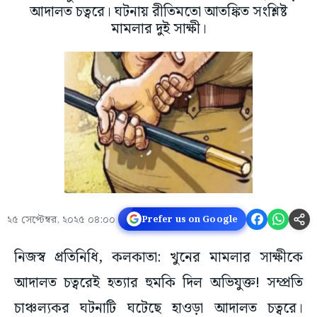
আদালত চত্বরে। ঘটনায় রীতিমতো আতঙ্কিত সংশ্লিষ্ট
মামলার দুই সাক্ষী।
২৫ সেপ্টেম্বর, ২০২৫ ০৪:০০
Prefer us on Google
নিজস্ব প্রতিনিধি, কলকাতা: খুনের মামলার সাক্ষীকে
আদালত চত্বরেই হত্যার হুমকি দিল অভিযুক্ত! সম্প্রতি
চাঞ্চল্যকর ঘটনাটি ঘটেছে হাওড়া আদালত চত্বরে।