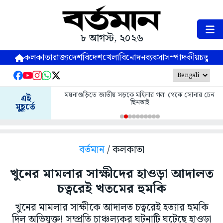
৮ আগস্ট, ২০২৬
কলকাতা
রাজ্য
দেশ
বিদেশ
খেলা
বিনোদন
ব্যবসা
সম্পাদকীয়
চতুষ্পর্ণ
ময়নাগুড়িতে জাতীয় সড়কে মহিলার গলা থেকে সোনার চেন
এই
ছিনতাই
মুহূর্তে
বর্তমান
/ কলকাতা
খুনের মামলার সাক্ষীদের হাওড়া আদালত
চত্বরেই খতমের হুমকি
খুনের মামলার সাক্ষীকে আদালত চত্বরেই হত্যার হুমকি
দিল অভিযুক্ত! সম্প্রতি চাঞ্চল্যকর ঘটনাটি ঘটেছে হাওড়া