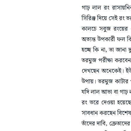
গাঢ় লাল রং রাসায়ন
সিরিঞ্জ দিয়ে সেই রং 
কালচে সবুজ রংয়ের
অত্যন্ত উপকারী ফল কি
হচ্ছে কি না, তা জানা
তরমুজ পরীক্ষা করবে
দেখছেন অনেকেই। ইউট
উপায়। তরমুজ কাটার 
যদি লাল আভা বা গাঢ়
রং ভরে দেওয়া হয়ে
সাবধান করছেন বিশেষ
তাঁদের দাবি, ক্রেতা