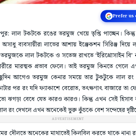
Prefer us
রমপুর: লাল টকটকে রঙের তরমুজ খেয়ে তৃপ্তি পাচ্ছেন। কিন
া। অসাধু ব্যবসায়ীরা লাভের আশায় ইঞ্জেকশন সিরিঞ্জ দিয়ে 
। তরমুজকে লাল টকটকে ও সতেজ রাখতে ‘ইরিথ্রোসাইন বি’
 শরীরে মারত্মক প্রভাব ফেলে। তাই তরমুজ কিনতে গেল
 কিছুদিন আগেও তরমুজ কেনার সময়ে তার টুকটুকে লাল র
কাটার পর রং যদি ফ্যাকাশে বেরোত, তৎক্ষণাৎ বাজারে তা 
িমতো ঝগড়া বেধে যেত কারও কারও। কিন্তু এখন সেই হিসা
াল রং দেখলে এখন অনেকেই ভুরু কুঁচকে বেশ সন্দেহের দৃষ্ট
ADVERTISEMENT
যমের দৌলতে অনেকের মাথাতেই কিলবিল করতে থাকে নানা রকম