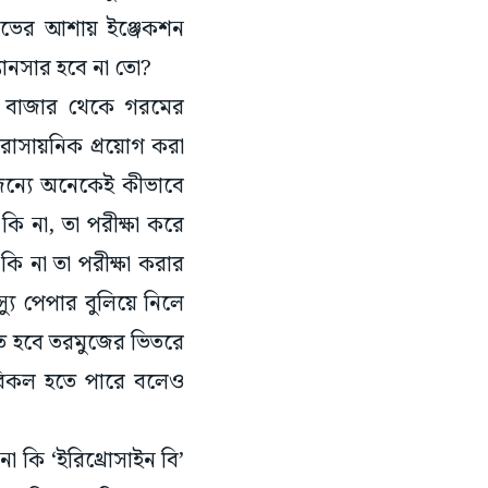
লাভের আশায় ইঞ্জেকশন
যানসার হবে না তো?
ই বাজার থেকে গরমের
রাসায়নিক প্রয়োগ করা
সৌজন্যে অনেকেই কীভাবে
 না, তা পরীক্ষা করে
 না তা পরীক্ষা করার
ু পেপার বুলিয়ে নিলে
তে হবে তরমুজের ভিতরে
 বিকল হতে পারে বলেও
 কি ‘ইরিথ্রোসাইন বি’