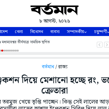
৮ আগস্ট, ২০২৬
িদেশ
খেলা
বিনোদন
ব্যবসা
সম্পাদকীয়
চতুষ্পর্ণী
ধ্যমহেশ্বর তীর্থযাত্রা সাময়িক স্থগিত
বর্তমান
/ রাজ্য
েকশন দিয়ে মেশানো হচ্ছে রং, ভয়
ক্রেতারা
মুজ খেয়ে তৃপ্তি পাচ্ছেন। কিন্তু সেই লালের আড়
যবসায়ীরা লাভের আশায় ইঞ্জেকশন সিরিঞ্জ দিয়ে লাল