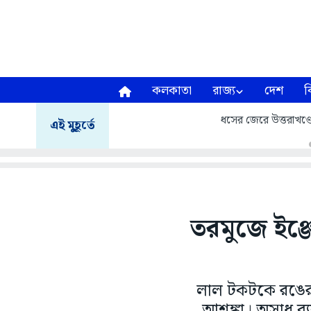
কলকাতা
রাজ্য
দেশ
ব
ধসের জেরে উত্তরাখণ্ডে ম
এই মুহূর্তে
তরমুজে ইঞ্জ
লাল টকটকে রঙের তর
আশঙ্কা। অসাধু ব্