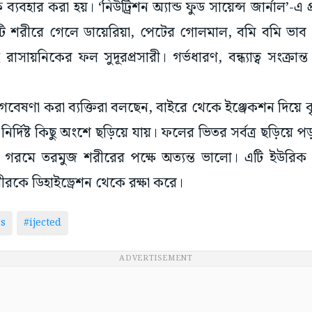
্যবহার করা হয়। ‘নিউট্রিশন অ্যান্ড ফুড সায়েন্স জার্নাল’-এ
ি শরীরে গেলে ডায়েরিয়া, পেটের গোলমাল, বমি বমি ভাব 
সায়নিকের ফল সুদূরপ্রসারী। গর্ভধারণ, বন্ধ্যাত্ব সংক্রা
 গবেষণা করা ব্যক্তিরা বলছেন, বাইরে থেকে ইঞ্জেকশন দিয়ে কৃ
্দিষ্ট কিছু অংশে ছড়িয়ে যায়। ফলের ভিতর সর্বত্র ছড়িয়ে প
গরমে তরমুজ শরীরের পক্ষে অত্যন্ত ভালো। এটি ইউরিক
ীরকে ডিহাইড্রেশন থেকে রক্ষা করে।
s
#ijected
ADVERTISEMENT