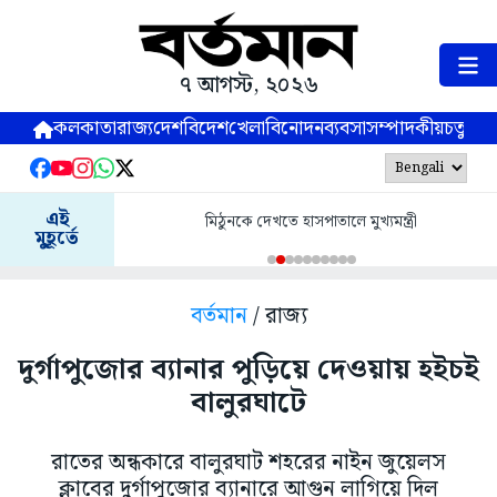
৭ আগস্ট, ২০২৬
কলকাতা
রাজ্য
দেশ
বিদেশ
খেলা
বিনোদন
ব্যবসা
সম্পাদকীয়
চতুষ্পর্ণ
এই
মিঠুনকে দেখতে হাসপাতালে মুখ্যমন্ত্রী
মুহূর্তে
বর্তমান
/ রাজ্য
দুর্গাপুজোর ব্যানার পুড়িয়ে দেওয়ায় হইচই
বালুরঘাটে
রাতের অন্ধকারে বালুরঘাট শহরের নাইন জুয়েলস
ক্লাবের দুর্গাপুজোর ব্যানারে আগুন লাগিয়ে দিল