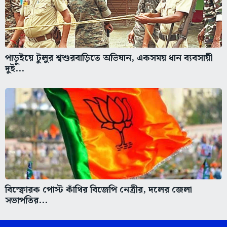
পাড়ুইয়ে টুলুর শ্বশুরবাড়িতে অভিযান, একসময় ধান ব্যবসায়ী
দুই...
বিস্ফোরক পোস্ট কাঁথির বিজেপি নেত্রীর, দলের জেলা
সভাপতির...