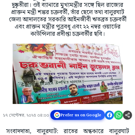
দুষ্কৃতীরা। ওই ব্যানারে মুখ্যমন্ত্রীর সঙ্গে ছিল রাজ্যের
প্রাক্তন মন্ত্রী শঙ্কর চক্রবর্তী, তাঁর ছেলে তথা বালুরঘাট
জেলা আদালতের সরকারি আইনজীবী ঋতব্রত চক্রবর্তী
এবং প্রাক্তন মন্ত্রীর পুত্রবধূ এবং ২২ নম্বর ওয়ার্ডের
কাউন্সিলার প্রদীপ্তা চক্রবর্তীর ছবি।
১৭ সেপ্টেম্বর, ২০২৫ ০৪:০০
Prefer us on Google
সংবাদদাতা, বালুরঘাট: রাতের অন্ধকারে বালুরঘাট