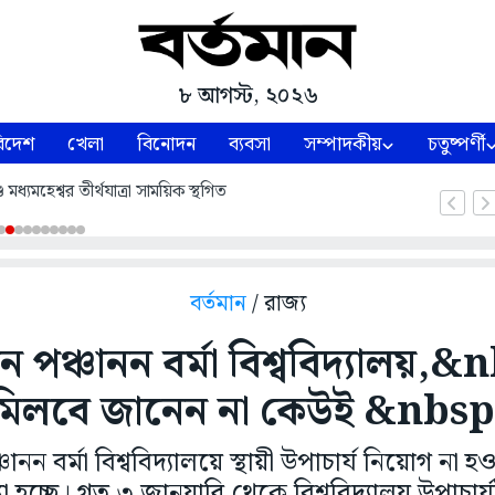
৮ আগস্ট, ২০২৬
িদেশ
খেলা
বিনোদন
ব্যবসা
সম্পাদকীয়
চতুষ্পর্ণী
ধ্যমহেশ্বর তীর্থযাত্রা সাময়িক স্থগিত
বর্তমান
/ রাজ্য
ীন পঞ্চানন বর্মা বিশ্ববিদ্যালয়
মিলবে জানেন না কেউই &nbsp
ানন বর্মা বিশ্ববিদ্যালয়ে স্থায়ী উপাচার্য নিয়োগ না
্যা হচ্ছে। গত ৩ জানুয়ারি থেকে বিশ্ববিদ্যালয় উপাচা