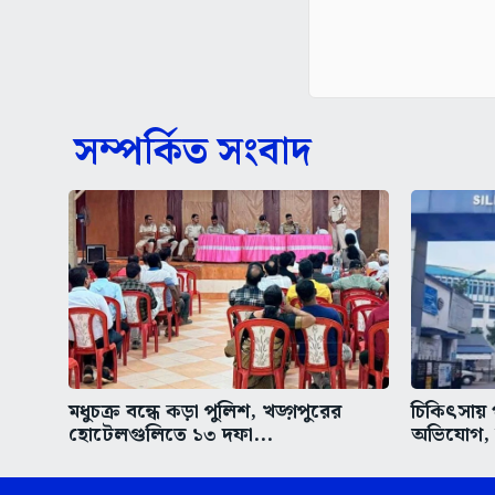
সম্পর্কিত সংবাদ
মধুচক্র বন্ধে কড়া পুলিশ, খড়্গপুরের
চিকিৎসায় 
হোটেলগুলিতে ১৩ দফা...
অভিযোগ, উ