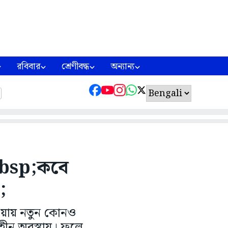
রবিবার
শ্রেণীবদ্ধ
অন্যান্য
,&nbsp;কবে
;
 হওয়ায় নতুন কোনও
র্যহীন অবস্থায়। ফলে