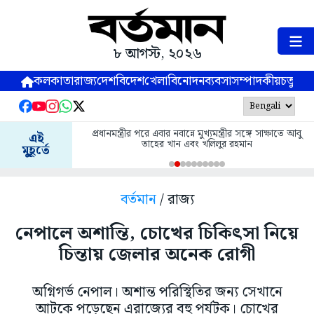
৮ আগস্ট, ২০২৬
কলকাতা
রাজ্য
দেশ
বিদেশ
খেলা
বিনোদন
ব্যবসা
সম্পাদকীয়
চতুষ্পর্ণ
প্রধানমন্ত্রীর পরে এবার নবান্নে মুখ্যমন্ত্রীর সঙ্গে সাক্ষাতে আবু
এই
তাহের খান এবং খলিলুর রহমান
মুহূর্তে
বর্তমান
/ রাজ্য
নেপালে অশান্তি, চোখের চিকিৎসা নিয়ে
চিন্তায় জেলার অনেক রোগী
অগ্নিগর্ভ নেপাল। অশান্ত পরিস্থিতির জন্য সেখানে
আটকে পড়েছেন এরাজ্যের বহু পর্যটক। চোখের