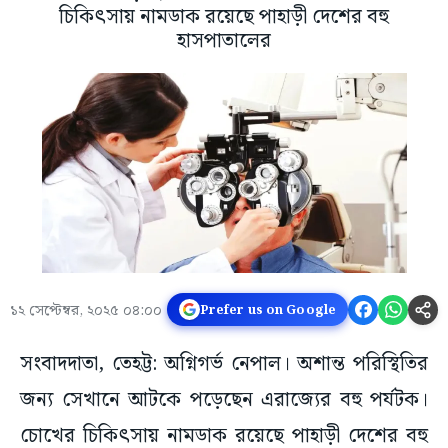
চিকিৎসায় নামডাক রয়েছে পাহাড়ী দেশের বহু
হাসপাতালের
১২ সেপ্টেম্বর, ২০২৫ ০৪:০০
Prefer us on Google
সংবাদদাতা, তেহট্ট: অগ্নিগর্ভ নেপাল। অশান্ত পরিস্থিতির
জন্য সেখানে আটকে পড়েছেন এরাজ্যের বহু পর্যটক।
চোখের চিকিৎসায় নামডাক রয়েছে পাহাড়ী দেশের বহু