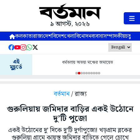
৯ আগস্ট, ২০২৬
কলকাতা
রাজ্য
দেশ
বিদেশ
খেলা
বিনোদন
ব্যবসা
সম্পাদকীয়
চতুষ্পর্ণ
এই
ধর্মতলায় অভয়া মঞ্চের জমায়েত
মুহূর্তে
বর্তমান
/ রাজ্য
গুরুলিয়ায় জমিদার বাড়ির একই উঠোনে
দু’টি পুজো
একই উঠোনের দু’ দিকে দু’টি দুর্গাপুজো! খড়গ্রাম ব্লকের
গুরুলিয়া গ্রামে কায়স্ত জমিদার বাড়িতে গেলে চোখে