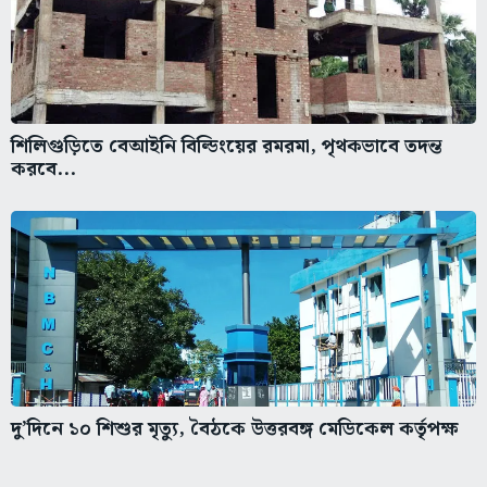
শিলিগুড়িতে বেআইনি বিল্ডিংয়ের রমরমা, পৃথকভাবে তদন্ত
করবে...
দু’দিনে ১০ শিশুর মৃত্যু, বৈঠকে উত্তরবঙ্গ মেডিকেল কর্তৃপক্ষ