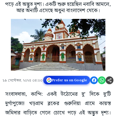
পড়ে এই অদ্ভুত দৃশ্য। একটি শুরু হয়েছিল নবাবি আমলে,
আর অন্যটি এসেছে অধুনা বাংলাদেশ থেকে।
১৯ সেপ্টেম্বর, ২০২৫ ০৪:০০
Prefer us on Google
সংবাদদাতা, কান্দি: একই উঠোনের দু’ দিকে দু’টি
দুর্গাপুজো! খড়গ্রাম ব্লকের গুরুলিয়া গ্রামে কায়স্ত
জমিদার বাড়িতে গেলে চোখে পড়ে এই অদ্ভুত দৃশ্য।