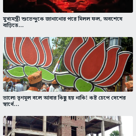
মুখ্যমন্ত্রী শুভেন্দুকে জানানোর পরে মিলল ফল, অবশেষে
বাড়িতে...
ভালো তৃণমূল বলে আবার কিছু হয় নাকি! কষ্ট চেপে দেশের
স্বার্থে...