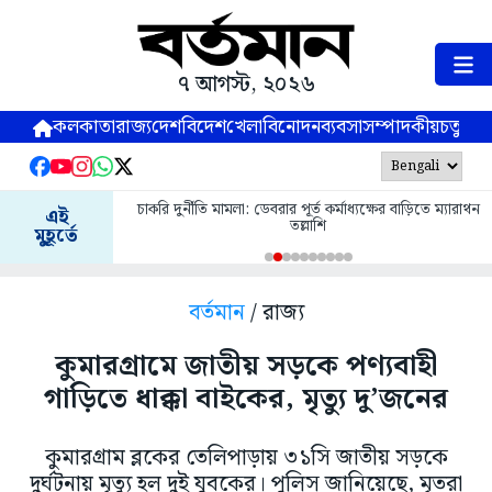
৭ আগস্ট, ২০২৬
কলকাতা
রাজ্য
দেশ
বিদেশ
খেলা
বিনোদন
ব্যবসা
সম্পাদকীয়
চতুষ্পর্ণ
চাকরি দুর্নীতি মামলা: ডেবরার পূর্ত কর্মাধ্যক্ষের বাড়িতে ম্যারাথন
এই
তল্লাশি
মুহূর্তে
বর্তমান
/ রাজ্য
কুমারগ্রামে জাতীয় সড়কে পণ্যবাহী
গাড়িতে ধাক্কা বাইকের, মৃত্যু দু’জনের
কুমারগ্রাম ব্লকের তেলিপাড়ায় ৩১সি জাতীয় সড়কে
দুর্ঘটনায় মৃত্যু হল দুই যুবকের। পুলিস জানিয়েছে, মৃতরা