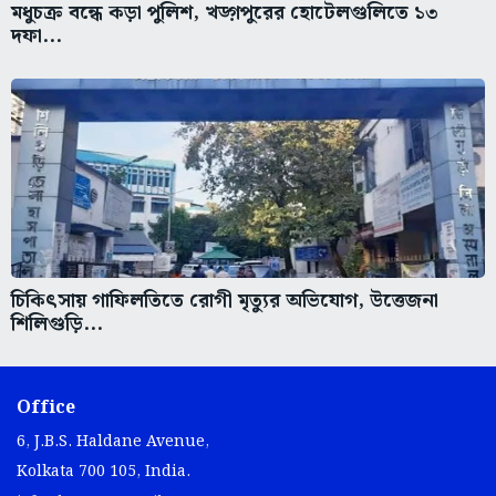
মধুচক্র বন্ধে কড়া পুলিশ, খড়্গপুরের হোটেলগুলিতে ১৩
দফা...
চিকিৎসায় গাফিলতিতে রোগী মৃত্যুর অভিযোগ, উত্তেজনা
শিলিগুড়ি...
Office
6, J.B.S. Haldane Avenue,
Kolkata 700 105, India.