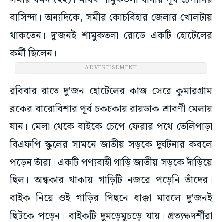
সমীর বর্মন (২২)। মাধব শামুকতলা থানার পূর্ব চেপানির
বাসিন্দা। অন্যদিকে, সমীর কোচবিহার জেলার খোলটায়
থাকতেন। দু’জনই শামুকতলা রোডে একটি হোটেলের
কর্মী ছিলেন।
ADVERTISEMENT
রবিবার রাতে দু’জন হোটেলের কাজ সেরে কুমারগ্রাম
ব্লকের বারোবিশার পূর্ব চকচকায় রায়ডাক শ্রাবণী মেলায়
যান। মেলা থেকে বাইকে চেপে ফেরার পথে তেলিপাড়া
বিএফপি স্কুলের সামনে জাতীয় সড়কে দুর্ঘটনার কবলে
পড়েন তাঁরা। একটি পণ্যবাহী গাড়ি জাতীয় সড়কে দাঁড়িয়ে
ছিল। অন্ধকার থাকায় গাড়িটি নজরে পড়েনি তাঁদের।
বাইক নিয়ে ওই গাড়ির পিছনে ধাক্কা মারলে দু’জনই
ছিটকে পড়েন। বাইকটি দুমড়েমুচড়ে যায়। প্রত্যক্ষদর্শীরা