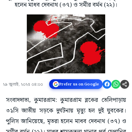
হলেন মাধব দেবনাথ (৩৭) ও সমীর বর্মন (২২)।
২৯ জুলাই, ২০২৫ ০৪:০০
Prefer us on Google
সংবাদদাতা, কুমারগ্রাম: কুমারগ্রাম ব্লকের তেলিপাড়ায়
৩১সি জাতীয় সড়কে দুর্ঘটনায় মৃত্যু হল দুই যুবকের।
পুলিস জানিয়েছে, মৃতরা হলেন মাধব দেবনাথ (৩৭) ও