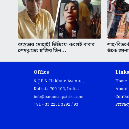
ব্যস্ততার দোহাই! ভিডিয়ো কলেই বাবার
শাহ-বিতর্ক
শেষকৃত্যে হাজির তিন...
ওঁকে জানা
Office
Links
6, J.B.S. Haldane Avenue,
Home
Kolkata 700 105, India.
About
Contac
info@bartamanpatrika.com
+91 - 33 2251 3292 / 93
Privac