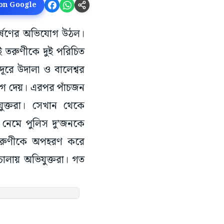
 on Google
ধর্ষণের অভিযোগ উঠল।
ই তরুণীকে দুই পরিচিত
ূরে উদালা ও বালেশ্বর
োগ দেয়। এরপর পাঁচজন
ুক্তরা। সেখান থেকে
 নেমে পুলিস দু’জনকে
ক তরুণীকে অপহরণ করে
ালায় অভিযুক্তরা। গত